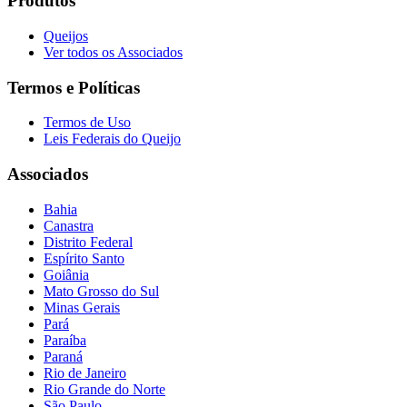
Produtos
Queijos
Ver todos os Associados
Termos e Políticas
Termos de Uso
Leis Federais do Queijo
Associados
Bahia
Canastra
Distrito Federal
Espírito Santo
Goiânia
Mato Grosso do Sul
Minas Gerais
Pará
Paraíba
Paraná
Rio de Janeiro
Rio Grande do Norte
São Paulo