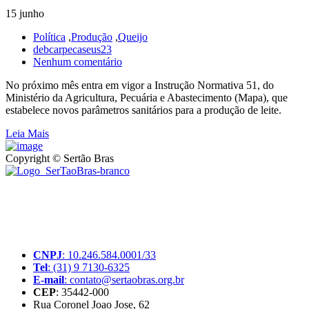
15 junho
Política
,
Produção
,
Queijo
debcarpecaseus23
Nenhum comentário
No próximo mês entra em vigor a Instrução Normativa 51, do
Ministério da Agricultura, Pecuária e Abastecimento (Mapa), que
estabelece novos parâmetros sanitários para a produção de leite.
Leia Mais
Copyright © Sertão Bras
A SerTãoBras é uma sociedade civil sem fins lucrativos, mantida
por doações de pessoas físicas e jurídicas. Nosso site funciona como
um thinktank, ou seja, uma usina de ideias para as questões dos
pequenos produtores rurais brasileiros.
CNPJ
: 10.246.584.0001/33
Tel
: (31) 9 7130-6325
E-mail
: contato@sertaobras.org.br
CEP
: 35442-000
Rua Coronel Joao Jose, 62