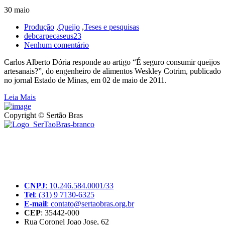
30 maio
Produção
,
Queijo
,
Teses e pesquisas
debcarpecaseus23
Nenhum comentário
Carlos Alberto Dória responde ao artigo “É seguro consumir queijos
artesanais?”, do engenheiro de alimentos Weskley Cotrim, publicado
no jornal Estado de Minas, em 02 de maio de 2011.
Leia Mais
Copyright © Sertão Bras
A SerTãoBras é uma sociedade civil sem fins lucrativos, mantida
por doações de pessoas físicas e jurídicas. Nosso site funciona como
um thinktank, ou seja, uma usina de ideias para as questões dos
pequenos produtores rurais brasileiros.
CNPJ
: 10.246.584.0001/33
Tel
: (31) 9 7130-6325
E-mail
: contato@sertaobras.org.br
CEP
: 35442-000
Rua Coronel Joao Jose, 62