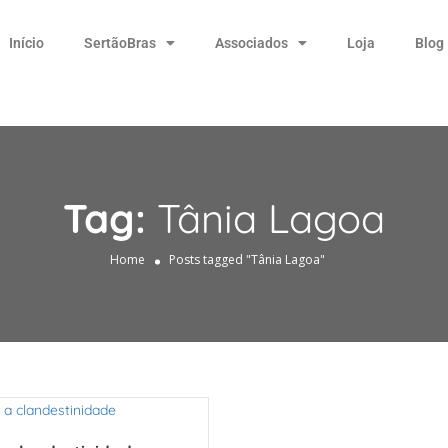
Início
SertãoBras
Associados
Loja
Blog
Tag:
Tânia Lagoa
Home
Posts tagged "Tânia Lagoa"