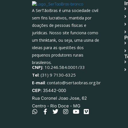
I
A SerTãoBras é uma sociedade civil
sem fins lucrativos, mantida por
doações de pessoas físicas e
jurídicas. Nosso site funciona como
P
um thinktank, ou seja, uma usina de
ideias para as questões dos
pequenos produtores rurais
T
brasileiros.
CNPJ
: 10.246.584.0001/33
Tel
: (31) 9 7130-6325
E-mail
: contato@sertaobras.org.br
CEP
: 35442-000
Rua Coronel Joao Jose, 62
Centro - Rio Doce - MG