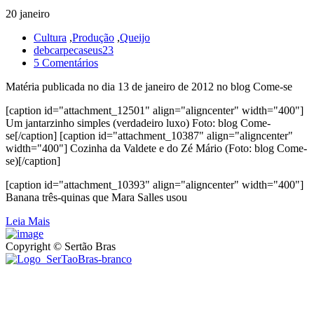
20 janeiro
Cultura
,
Produção
,
Queijo
debcarpecaseus23
5 Comentários
Matéria publicada no dia 13 de janeiro de 2012 no blog Come-se
[caption id="attachment_12501" align="aligncenter" width="400"]
Um jantarzinho simples (verdadeiro luxo) Foto: blog Come-
se[/caption] [caption id="attachment_10387" align="aligncenter"
width="400"] Cozinha da Valdete e do Zé Mário (Foto: blog Come-
se)[/caption]
[caption id="attachment_10393" align="aligncenter" width="400"]
Banana três-quinas que Mara Salles usou
Leia Mais
Copyright © Sertão Bras
A SerTãoBras é uma sociedade civil sem fins lucrativos, mantida
por doações de pessoas físicas e jurídicas. Nosso site funciona como
um thinktank, ou seja, uma usina de ideias para as questões dos