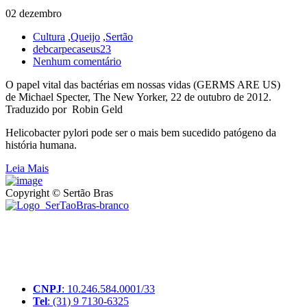
02 dezembro
Cultura
,
Queijo
,
Sertão
debcarpecaseus23
Nenhum comentário
O papel vital das bactérias em nossas vidas (GERMS ARE US)
de Michael Specter, The New Yorker, 22 de outubro de 2012.
Traduzido por Robin Geld
Helicobacter pylori pode ser o mais bem sucedido patógeno da
história humana.
Leia Mais
Copyright © Sertão Bras
A SerTãoBras é uma sociedade civil sem fins lucrativos, mantida
por doações de pessoas físicas e jurídicas. Nosso site funciona como
um thinktank, ou seja, uma usina de ideias para as questões dos
pequenos produtores rurais brasileiros.
CNPJ
: 10.246.584.0001/33
Tel
: (31) 9 7130-6325