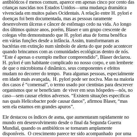
antibióticos é menos comum, aparece em apenas cinco por cento das
crianças nascidas nos Estados Unidos—uma mudança dramática
vivenciada em muitos países Ocidentais. A relação entre H. pylori e
doenças foi bem documentada, mas as pessoas raramente
desenvolvem úlceras e câncer de estômago cedo na vida. Ao longo
dos últimos quinze anos, porém, Blaser e um grupo crescente de
colegas vêm demonstrando que H. pylori atua de forma benéfica
em várias funções desde a infância. Assim, transformaram as
bactérias em extinção num símbolo de alerta do que pode acontecer
quando brincamos com as comunidades ecológicas dentro de nós.
“Este é apenas o exemplo melhor compreendido”, Blaser declarou.
H. pylori é um habitante complicado no nosso corpo, e um lembrete
de que o microbioma é dinâmico, seus componentes e efeitos
mudam no decorrer do tempo. Para algumas pessoas, especialmente
em idade mais avançada, H. pylori pode ser nociva. Mas na maioria
dos casos é “comensal”, o termo usado por cientistas para descrever
organismos que se beneficiam de viver em seus hóspedes—nós, no
caso—sem causar efeitos adversos. “Existem situações especificas
nas quais Helicobacter pode causar danos”, afirmou Blaser, “mas
sem ela estamos em grandes apuros”.
Ele destacou os índices de asma, que aumentaram rapidamente no
mundo em desenvolvimento desde o final da Segunda Guerra
Mundial, quando os antibióticos se tornaram amplamente
disponíveis. O crescimento parece ter sido acompanhado por uma