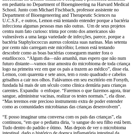
em pediatria no Department of Bioengineering na Harvard Medical
School. Junto com Michael Fischbach, professor assistente no
Department of Bioengeneering and Therapeutic Sciences na
U.C.S.F., e outros, Lemon está tentando entender porque a bactéria
infecciona algumas pessoas mas não outras. Um de seus projetos
centra num fato curioso: trinta por cento dos americanos são
vulneráveis a uma larga variedade de infecções, parece, porque a
bactéria Staphylococcus aureus coloniza suas narinas. Mas setenta
por cento não carregam este micróbio; Lemon está tentando
descobrir como as boas bactérias conseguem manter fora o
estafilococo. “Algum dia—não amanhã, mas espero que não num
futuro distante—vamos tirar amostra do microbioma de toda criança
logo na primeira vez em que os pais a trazem ao médico”, disse ela.
Lemon, com quarenta e sete anos, tem o rosto quadrado e cabelos
grisalhos a cair nos olhos. Falávamos em seu escritório em Forsyth,
fundada há mais de um século como clinica dentária para crianças
carentes. Expandiu o enfoque. “Faremos o que fazemos agora, tirar
sangue, administrar vacinas, realizar os testes normais.”, ela disse.
“Mas teremos este precioso instrumento extra de poder entender
como as comunidades microbianas das crianças desenvolvem”.
“E posso imaginar uma conversa com os pais das crianças”, ela
continuou, “em que o pediatra diria, ‘o sangue do seu filho está bem.
Tudo dentro do padrão e ótimo. Mas depois de ver o microbioma
intestinal, dado o histórico de doença inflamatória intestinal da