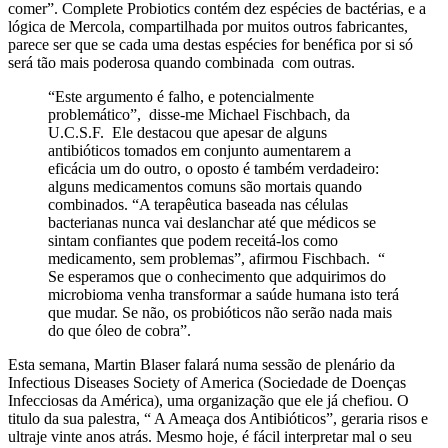
comer”. Complete Probiotics contém dez espécies de bactérias, e a
lógica de Mercola, compartilhada por muitos outros fabricantes,
parece ser que se cada uma destas espécies for benéfica por si só
será tão mais poderosa quando combinada com outras.
“Este argumento é falho, e potencialmente
problemático”, disse-me Michael Fischbach, da
U.C.S.F. Ele destacou que apesar de alguns
antibióticos tomados em conjunto aumentarem a
eficácia um do outro, o oposto é também verdadeiro:
alguns medicamentos comuns são mortais quando
combinados. “A terapêutica baseada nas células
bacterianas nunca vai deslanchar até que médicos se
sintam confiantes que podem receitá-los como
medicamento, sem problemas”, afirmou Fischbach. “
Se esperamos que o conhecimento que adquirimos do
microbioma venha transformar a saúde humana isto terá
que mudar. Se não, os probióticos não serão nada mais
do que óleo de cobra”.
Esta semana, Martin Blaser falará numa sessão de plenário da
Infectious Diseases Society of America (Sociedade de Doenças
Infecciosas da América), uma organização que ele já chefiou. O
titulo da sua palestra, “ A Ameaça dos Antibióticos”, geraria risos e
ultraje vinte anos atrás. Mesmo hoje, é fácil interpretar mal o seu