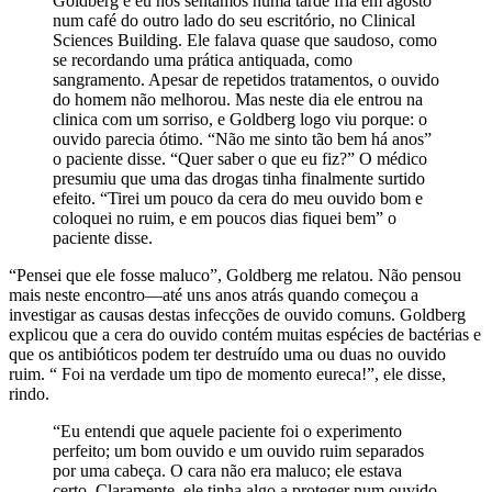
Goldberg e eu nos sentamos numa tarde fria em agosto
num café do outro lado do seu escritório, no Clinical
Sciences Building. Ele falava quase que saudoso, como
se recordando uma prática antiquada, como
sangramento. Apesar de repetidos tratamentos, o ouvido
do homem não melhorou. Mas neste dia ele entrou na
clinica com um sorriso, e Goldberg logo viu porque: o
ouvido parecia ótimo. “Não me sinto tão bem há anos”
o paciente disse. “Quer saber o que eu fiz?” O médico
presumiu que uma das drogas tinha finalmente surtido
efeito. “Tirei um pouco da cera do meu ouvido bom e
coloquei no ruim, e em poucos dias fiquei bem” o
paciente disse.
“Pensei que ele fosse maluco”, Goldberg me relatou. Não pensou
mais neste encontro—até uns anos atrás quando começou a
investigar as causas destas infecções de ouvido comuns. Goldberg
explicou que a cera do ouvido contém muitas espécies de bactérias e
que os antibióticos podem ter destruído uma ou duas no ouvido
ruim. “ Foi na verdade um tipo de momento eureca!”, ele disse,
rindo.
“Eu entendi que aquele paciente foi o experimento
perfeito; um bom ouvido e um ouvido ruim separados
por uma cabeça. O cara não era maluco; ele estava
certo. Claramente, ele tinha algo a proteger num ouvido