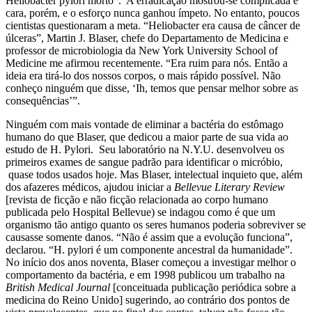
Heliobacter pylori morto”. A erradicação mostrou-se complicada e
cara, porém, e o esforço nunca ganhou ímpeto. No entanto, poucos
cientistas questionaram a meta. “Heliobacter era causa de câncer de
úlceras”, Martin J. Blaser, chefe do Departamento de Medicina e
professor de microbiologia da New York University School of
Medicine me afirmou recentemente. “Era ruim para nós. Então a
ideia era tirá-lo dos nossos corpos, o mais rápido possível. Não
conheço ninguém que disse, ‘Ih, temos que pensar melhor sobre as
consequências’”.
Ninguém com mais vontade de eliminar a bactéria do estômago
humano do que Blaser, que dedicou a maior parte de sua vida ao
estudo de H. Pylori. Seu laboratório na N.Y.U. desenvolveu os
primeiros exames de sangue padrão para identificar o micróbio,
quase todos usados hoje. Mas Blaser, intelectual inquieto que, além
dos afazeres médicos, ajudou iniciar a
Bellevue Literary Review
[revista de ficção e não ficção relacionada ao corpo humano
publicada pelo Hospital Bellevue) se indagou como é que um
organismo tão antigo quanto os seres humanos poderia sobreviver se
causasse somente danos. “Não é assim que a evolução funciona”,
declarou. “H. pylori é um componente ancestral da humanidade”.
No início dos anos noventa, Blaser começou a investigar melhor o
comportamento da bactéria, e em 1998 publicou um trabalho na
British Medical Journal
[conceituada publicação periódica sobre a
medicina do Reino Unido] sugerindo, ao contrário dos pontos de