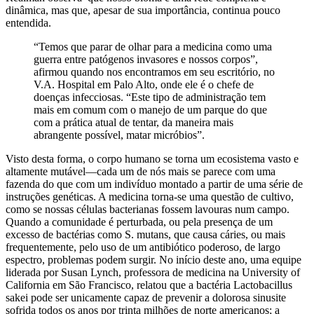
dinâmica, mas que, apesar de sua importância, continua pouco
entendida.
“Temos que parar de olhar para a medicina como uma
guerra entre patógenos invasores e nossos corpos”,
afirmou quando nos encontramos em seu escritório, no
V.A. Hospital em Palo Alto, onde ele é o chefe de
doenças infecciosas. “Este tipo de administração tem
mais em comum com o manejo de um parque do que
com a prática atual de tentar, da maneira mais
abrangente possível, matar micróbios”.
Visto desta forma, o corpo humano se torna um ecosistema vasto e
altamente mutável—cada um de nós mais se parece com uma
fazenda do que com um indivíduo montado a partir de uma série de
instruções genéticas. A medicina torna-se uma questão de cultivo,
como se nossas células bacterianas fossem lavouras num campo.
Quando a comunidade é perturbada, ou pela presença de um
excesso de bactérias como S. mutans, que causa cáries, ou mais
frequentemente, pelo uso de um antibiótico poderoso, de largo
espectro, problemas podem surgir. No início deste ano, uma equipe
liderada por Susan Lynch, professora de medicina na University of
California em São Francisco, relatou que a bactéria Lactobacillus
sakei pode ser unicamente capaz de prevenir a dolorosa sinusite
sofrida todos os anos por trinta milhões de norte americanos; a