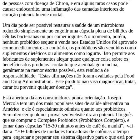
de pessoas com doença de Chron, e em alguns raros casos pode
causar endocardite, uma inflamação das camadas interiores do
coração potencialmente mortal.
Um dia pode ser possível restaurar a saúde de um microbioma
reduzido simplesmente ao engolir uma cápsula plena de bilhões de
células bacterianas ou por comer iogurte. No momento, porém,
nenhum probiótico sequer à venda nos Estados Unidos foi aprovado
como medicamento; ao contrário, os probióticos são vendidos como
suplementos dietéticos ou alimentos como iogurte. Isto permite aos
fabricantes de suplementos alegar quase qualquer coisa sobre os
benefícios dos produtos contanto que a embalagem inclua,
geralmente na menor escrita possível, esta renúncia de
responsabilidade: “Estas afirmações não foram avaliadas pela Food
and Drug Administration. Este produto não visa diagnosticar, tratar,
curar ou prevenir qualquer doença”.
Esta abertura dá aos consumidores pouca orientação. Joseph
Mercola tem um dos mais populares sites de saúde alternativa na
América, e ele é especialmente otimista quanto aos probióticos.
Sem oferecer qualquer prova, seu website diz ao potencial freguês
que se comprar o Complete Probiotics (Probióticos Completo), e
tomar duas cápsulas “15-30 minutos antes do café da manhã”, vai
dar a “70+ bilhões de unidades formadoras de colônias o tempo
para engrenar e preparar seu sistema digestivo para o que está por