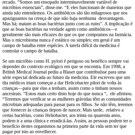
recado. “Somos um ensopado interminavelmente variável de
micróbios essenciais”, disse-me. “E eles funcionam de maneiras que
ainda não entendemos. Os antibióticos são tão milagrosos que nos
apaziguamos na crença de que não haja nenhuma desvantagem.
Mas há; matam as boas bactérias junto com as ruins”. A implicação é
que as boas bactérias na verdade agem como antibióticos—e
geralmente são mais eficazes do que os que compramos na farmácia.
Mas o microbioma nunca é estático ou simples; em geral é um
campo de batalha entre espécies. A tarefa difícil da medicina é
controlar o campo de batalha.
Se um micróbio como H. pylori é perigoso ou benéfico sempre vai
depender do contexto ecológico em que se encontra. Em 1998, a
British Medical Journal pediu a Blaser que contribuísse para uma
série especial dedicada ao futuro da medicina. Ele escreveu que um
dia médicos iriam começar a dar Helicobacter pilori de volta às
crianças—para que elas a tenham, assim como o tinham nossos
ancestrais. “Estou mais certo disto hoje do que nunca “, ele afirmou.
“Teremos que verificar se as mulheres grávidas têm as comunidades
microbiais adequadas para passar para os filhos. Se não têm, teremos
que fornecer às crianças depois de nascer. Mais tarde, relativo a
certas bactérias, como Heliobacter, aos trinta ou quarenta anos,
podem ir a uma clínica e erradicá-las. Assim, as pessoas podem ter o
benefício destes organismos na primeira parte da vida sem ter que
pagar por isto ao envelhecer.