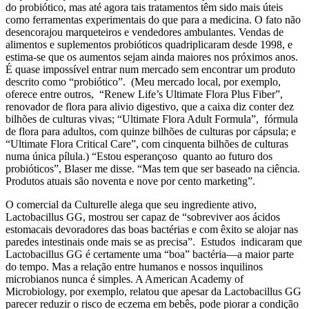
do probiótico, mas até agora tais tratamentos têm sido mais úteis
como ferramentas experimentais do que para a medicina. O fato não
desencorajou marqueteiros e vendedores ambulantes. Vendas de
alimentos e suplementos probióticos quadriplicaram desde 1998, e
estima-se que os aumentos sejam ainda maiores nos próximos anos.
É quase impossível entrar num mercado sem encontrar um produto
descrito como “probiótico”. (Meu mercado local, por exemplo,
oferece entre outros, “Renew Life’s Ultimate Flora Plus Fiber”,
renovador de flora para alivio digestivo, que a caixa diz conter dez
bilhões de culturas vivas; “Ultimate Flora Adult Formula”, fórmula
de flora para adultos, com quinze bilhões de culturas por cápsula; e
“Ultimate Flora Critical Care”, com cinquenta bilhões de culturas
numa única pílula.) “Estou esperançoso quanto ao futuro dos
probióticos”, Blaser me disse. “Mas tem que ser baseado na ciência.
Produtos atuais são noventa e nove por cento marketing”.
O comercial da Culturelle alega que seu ingrediente ativo,
Lactobacillus GG, mostrou ser capaz de “sobreviver aos ácidos
estomacais devoradores das boas bactérias e com êxito se alojar nas
paredes intestinais onde mais se as precisa”. Estudos indicaram que
Lactobacillus GG é certamente uma “boa” bactéria—a maior parte
do tempo. Mas a relação entre humanos e nossos inquilinos
microbianos nunca é simples. A American Academy of
Microbiology, por exemplo, relatou que apesar da Lactobacillus GG
parecer reduzir o risco de eczema em bebês, pode piorar a condição