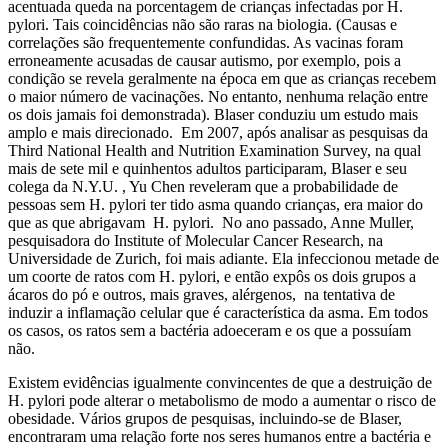
acentuada queda na porcentagem de crianças infectadas por H.
pylori. Tais coincidências não são raras na biologia. (Causas e
correlações são frequentemente confundidas. As vacinas foram
erroneamente acusadas de causar autismo, por exemplo, pois a
condição se revela geralmente na época em que as crianças recebem
o maior número de vacinações. No entanto, nenhuma relação entre
os dois jamais foi demonstrada). Blaser conduziu um estudo mais
amplo e mais direcionado. Em 2007, após analisar as pesquisas da
Third National Health and Nutrition Examination Survey, na qual
mais de sete mil e quinhentos adultos participaram, Blaser e seu
colega da N.Y.U. , Yu Chen reveleram que a probabilidade de
pessoas sem H. pylori ter tido asma quando crianças, era maior do
que as que abrigavam H. pylori. No ano passado, Anne Muller,
pesquisadora do Institute of Molecular Cancer Research, na
Universidade de Zurich, foi mais adiante. Ela infeccionou metade de
um coorte de ratos com H. pylori, e então expôs os dois grupos a
ácaros do pó e outros, mais graves, alérgenos, na tentativa de
induzir a inflamação celular que é característica da asma. Em todos
os casos, os ratos sem a bactéria adoeceram e os que a possuíam
não.
Existem evidências igualmente convincentes de que a destruição de
H. pylori pode alterar o metabolismo de modo a aumentar o risco de
obesidade. Vários grupos de pesquisas, incluindo-se de Blaser,
encontraram uma relação forte nos seres humanos entre a bactéria e