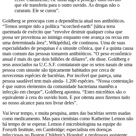
que ele transferiu para o outro ouvido. As drogas não o
curaram. Ele se curou”.
Goldberg se preocupa com a dependência atual nos antibióticos.
“Temos sempre tido a política “scorched-earth” [tática terra
queimada de exército que “envolve destruir qualquer coisa que
possa ser proveitosa ao inimigo enquanto este avança ou recua em
uma determinada área”, Wikipédia], ele continuou. Uma de suas
especialidades de pesquisas é a sinusite crônica, que é a quinta causa
mais comum das pessoas tomarem antibióticos. “O peso econômico
anual é mais do que dois bilhões de dólares”, ele disse. Goldberg e
seus associados na U.C.S.F. constataram que os seios nasais de uma
pessoa com sinusite são tipicamente habitados por cerca de
novecentas espécies de bactérias. Por incrível que pareça, uma
pessoa saudável tem mais ainda- 1.200 espécies. “Nossa contestação
é que outros elementos da comunidade bacteriana mantêm a
infecção em cheque”, Goldberg apontou. “Estes micróbios são o
equivalente à cera do ouvido bom. E por oitenta anos fizemos tudo
ao nosso alcance para nos livrar deles”.
Vai levar tempo, e muita pesquisa, antes das bactérias serem usadas
como medicamento. Mas para cientistas como Katherine Lemon não
há tempo de se esperar. Lemon é microbiologista na equipe do
Forsyth Institute, em Cambridge; especialista em doenças
infecciosas no Boston Children’s Hospital; e professora assistente