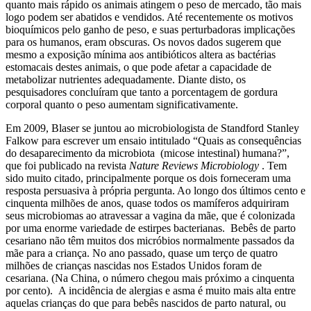
quanto mais rápido os animais atingem o peso de mercado, tão mais
logo podem ser abatidos e vendidos. Até recentemente os motivos
bioquímicos pelo ganho de peso, e suas perturbadoras implicações
para os humanos, eram obscuras. Os novos dados sugerem que
mesmo a exposição mínima aos antibióticos altera as bactérias
estomacais destes animais, o que pode afetar a capacidade de
metabolizar nutrientes adequadamente. Diante disto, os
pesquisadores concluíram que tanto a porcentagem de gordura
corporal quanto o peso aumentam significativamente.
Em 2009, Blaser se juntou ao microbiologista de Standford Stanley
Falkow para escrever um ensaio intitulado “Quais as consequências
do desaparecimento da microbiota (micose intestinal) humana?”,
que foi publicado na revista
Nature Reviews Microbiology
. Tem
sido muito citado, principalmente porque os dois forneceram uma
resposta persuasiva à própria pergunta. Ao longo dos últimos cento e
cinquenta milhões de anos, quase todos os mamíferos adquiriram
seus microbiomas ao atravessar a vagina da mãe, que é colonizada
por uma enorme variedade de estirpes bacterianas. Bebês de parto
cesariano não têm muitos dos micróbios normalmente passados da
mãe para a criança. No ano passado, quase um terço de quatro
milhões de crianças nascidas nos Estados Unidos foram de
cesariana. (Na China, o número chegou mais próximo a cinquenta
por cento). A incidência de alergias e asma é muito mais alta entre
aquelas crianças do que para bebês nascidos de parto natural, ou