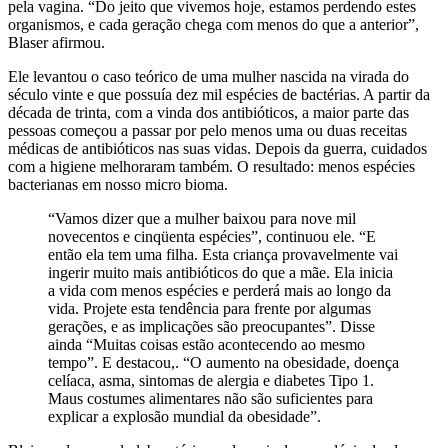
pela vagina. “Do jeito que vivemos hoje, estamos perdendo estes
organismos, e cada geração chega com menos do que a anterior”,
Blaser afirmou.
Ele levantou o caso teórico de uma mulher nascida na virada do
século vinte e que possuía dez mil espécies de bactérias. A partir da
década de trinta, com a vinda dos antibióticos, a maior parte das
pessoas começou a passar por pelo menos uma ou duas receitas
médicas de antibióticos nas suas vidas. Depois da guerra, cuidados
com a higiene melhoraram também. O resultado: menos espécies
bacterianas em nosso micro bioma.
“Vamos dizer que a mulher baixou para nove mil
novecentos e cinqüenta espécies”, continuou ele. “E
então ela tem uma filha. Esta criança provavelmente vai
ingerir muito mais antibióticos do que a mãe. Ela inicia
a vida com menos espécies e perderá mais ao longo da
vida. Projete esta tendência para frente por algumas
gerações, e as implicações são preocupantes”. Disse
ainda “Muitas coisas estão acontecendo ao mesmo
tempo”. E destacou,. “O aumento na obesidade, doença
celíaca, asma, sintomas de alergia e diabetes Tipo 1.
Maus costumes alimentares não são suficientes para
explicar a explosão mundial da obesidade”.