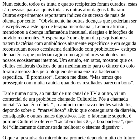
Num estudo, todos os trinta e quatro recipientes foram curados; estas
são pessoas para as quais todas as outras abordagens falharam.
Outros experimentos reportaram índices de sucesso de mais de
oitenta por cento. “Obviamente há outras doenças que poderiam ser
susceptíveis a este tipo de terapia microbiana”, Lemon afirmou;
mencionou a doença inflamatória intestinal, alergias e infecções de
ouvido recorrentes. A esperança é que algum dia pesquisadores
tratem bactérias com antibióticos altamente específicos e em seguida
reconstruam nosso ecosistema danificado com probióticos– estirpes
de bactérias que poderiam agir como agricultores suplentes nos
nossos ecosistemas internos. Um estudo, em ratos, mostrou que os
efeitos colaterais tóxicos de um medicamento para o câncer do colo
foram amenizados pelo bloqueio de uma enzima bacteriana
especifica. “É promissor”, Lemon me disse. “Mas temos que
prosseguir com muita cautela quando os resultados parecem bons”.
Tarde numa noite, ao mudar de um canal de TV a outro, vi um
comercial de um probiótico chamado Culturelle. Pós a chamada
inicial “A bactéria é bela” , o anúncio mostrava clientes satisfeitos,
depondo sobre o “maravilhoso” alívio que conseguiram da diarréia,
constipação e outras males digestivos. Isto, o fabricante sugeriu, é
porque Culturelle oferece “Lactobacillus GG, a boa bactéria”, que
foi “clinicamente demonstrada melhorar o sistema digestivo”.
O que a pesquisa do microbioma promete depende muito do futuro