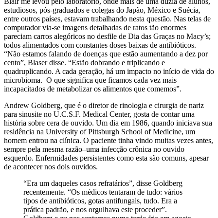
Blair me levou pelo laboratório, onde mais de uma dúzia de alunos,
estudiosos, pós-graduados e colegas do Japão, México e Suécia,
entre outros países, estavam trabalhando nesta questão. Nas telas de
computador via-se imagens detalhadas de ratos tão enormes
pareciam carros alegóricos no desfile de Dia das Graças no Macy’s;
todos alimentados com constantes doses baixas de antibióticos.
“Não estamos falando de doenças que estão aumentando a dez por
cento”, Blaser disse. “Estão dobrando e triplicando e
quadruplicando. A cada geração, há um impacto no início de vida do
microbioma. O que significa que ficamos cada vez mais
incapacitados de metabolizar os alimentos que comemos”.
Andrew Goldberg, que é o diretor de rinologia e cirurgia de nariz
para sinusite no U.C.S.F. Medical Center, gosta de contar uma
história sobre cera de ouvido. Um dia em 1986, quando iniciava sua
residência na University of Pittsburgh School of Medicine, um
homem entrou na clínica. O paciente tinha vindo muitas vezes antes,
sempre pela mesma razão–uma infecção crônica no ouvido
esquerdo. Enfermidades persistentes como esta são comuns, apesar
de acontecer nos dois ouvidos.
“Era um daqueles casos refratários”, disse Goldberg
recentemente. “Os médicos tentaram de tudo: vários
tipos de antibióticos, gotas antifungais, tudo. Era a
prática padrão, e nos orgulhava este proceder”.