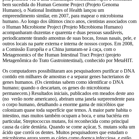
bem sucedida do Human Genome Project (Projeto Genoma
Humano), o National Institutes of Health lançou um
empreendimento similar, em 2007, para mapear o microbioma
humano. Ao longo dos últimos cinco anos, cientistas associados com
o Human Microbiome Project (Projeto Microbioma Humano)
acompanharam duzentas e quarenta e duas pessoas saudáveis,
periodicamente tirando amostras de suas bocas, fossas nasais, pele, e
outros locais na parte externa e interna de nossos corpos. Em 2008,
a Comissão Européia e a China juntaram-se à caça, com o
Metagenomics of the Human Intestinal Tract Project (projeto
Metagenômica do Trato Gastrointestinal), conhecido por MetaHIT.
Os computadores possibilitaram aos pesquisadores purificar o DNA
contido em milhares de amostras e a separar genes bacterianos de
genes humanos. (Os cientistas sabem como identificar o DNA
humano; quando o descartam, os genes do microbioma
permanecem.) Resultados iniciais, publicados em meados deste ano
(no verão norte americano), abriram uma janela surpreendente para
o corpo humano, detalhando a enorme gama de micróbios que
colonizam quase toda superfície que temos. A maior parte habita o
intestino, mas muitos também ocupam a boca, e uma bactéria em
particular, Streptococcus mutans, foi reconhecida como principal
causa da cárie dentária. Quando se come açúcar, S. mutans solta um
ácido que corrói os dentes. Muitos pesquisadores que estudam o
microbioma agora veem as cáries como doença infecciosa, e estão