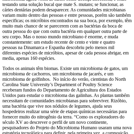
testando uma solução bucal que mate S. mutans; se funcionar, as
cáries dentárias podem desaparecer. As comunidades microbianas
variam muito dentro das pessoas e entre pessoas, porém são também
especificas; os micróbios encontrados na sua boca, por exemplo, têm
muito mais chance de se parecerem com as bactérias da boca de
outra pessoa do que com outra bactéria em qualquer outra parte de
seu corpo. Mas o nosso mundo microbiano é enorme, e muda
constantemente: um estudo recente de cento e vinte e quatro
pessoas na Dinamarca e Espanha descobriu pelo menos mil
diferentes espécies de micróbios, apesar de cada pessoa abrigar, em
media, apenas 160 espécies.
Todos os animais têm biomas. Existe um microbioma de gatos, um
microbioma de cachorros, um microbioma de jacarés, e um
microbioma de golfinhos. No início do verão, cientistas do North
Carolina State University’s Department of Poultry Science
receberam fundos do Departamento de Agricultura dos Estados
Unidos para estudar o microbioma das galinhas. As plantas também
necessitam de comunidades microbianas para sobreviver. Rizóbio,
uma bactéria que vive nos nódulos de legumes, ajuda seus
hospedeiros realizar uma série de etapas químicas necessárias para
fornecer muito do nitrogênio da terra. “Como os exploradores do
século XV ao descrever o perfil de um novo continente,
pesquisadores do Projeto do Microbioma Humano usaram uma nova
estratégia tecnológica para definir, pela primeira vez, a composição