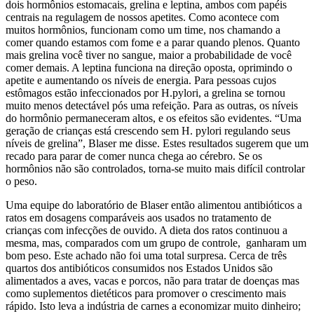
dois hormônios estomacais, grelina e leptina, ambos com papéis
centrais na regulagem de nossos apetites. Como acontece com
muitos hormônios, funcionam como um time, nos chamando a
comer quando estamos com fome e a parar quando plenos. Quanto
mais grelina você tiver no sangue, maior a probabilidade de você
comer demais. A leptina funciona na direção oposta, oprimindo o
apetite e aumentando os níveis de energia. Para pessoas cujos
estômagos estão infeccionados por H.pylori, a grelina se tornou
muito menos detectável pós uma refeição. Para as outras, os níveis
do hormônio permaneceram altos, e os efeitos são evidentes. “Uma
geração de crianças está crescendo sem H. pylori regulando seus
níveis de grelina”, Blaser me disse. Estes resultados sugerem que um
recado para parar de comer nunca chega ao cérebro. Se os
hormônios não são controlados, torna-se muito mais difícil controlar
o peso.
Uma equipe do laboratório de Blaser então alimentou antibióticos a
ratos em dosagens comparáveis aos usados no tratamento de
crianças com infecções de ouvido. A dieta dos ratos continuou a
mesma, mas, comparados com um grupo de controle, ganharam um
bom peso. Este achado não foi uma total surpresa. Cerca de três
quartos dos antibióticos consumidos nos Estados Unidos são
alimentados a aves, vacas e porcos, não para tratar de doenças mas
como suplementos dietéticos para promover o crescimento mais
rápido. Isto leva a indústria de carnes a economizar muito dinheiro;