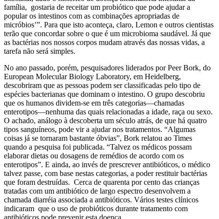
família, gostaria de receitar um probiótico que pode ajudar a
popular os intestinos com as combinações apropriadas de
micróbios’”. Para que isto aconteça, claro, Lemon e outros cientistas
terão que concordar sobre o que é um microbioma saudável. Já que
as bactérias nos nossos corpos mudam através das nossas vidas, a
tarefa não será simples.
No ano passado, porém, pesquisadores liderados por Peer Bork, do
European Molecular Biology Laboratory, em Heidelberg,
descobriram que as pessoas podem ser classificadas pelo tipo de
espécies bacterianas que dominam o intestino. O grupo descobriu
que os humanos dividem-se em três categorias—chamadas
enterotipos—nenhuma das quais relacionadas a idade, raça ou sexo.
O achado, análogo à descoberta um século atrás, de que há quatro
tipos sanguíneos, pode vir a ajudar nos tratamentos. “Algumas
coisas já se tornaram bastante óbvias”, Bork relatou ao Times
quando a pesquisa foi publicada. “Talvez os médicos possam
elaborar dietas ou dosagens de remédios de acordo com os
enterotipos”. E ainda, ao invés de prescrever antibióticos, o médico
talvez passe, com base nestas categorias, a poder restituir bactérias
que foram destruídas. Cerca de quarenta por cento das crianças
tratadas com um antibiótico de largo espectro desenvolvem a
chamada diarréia associada a antibióticos. Vários testes clínicos
indicaram que o uso de probióticos durante tratamento com
antibióticos pode prevenir esta doença.