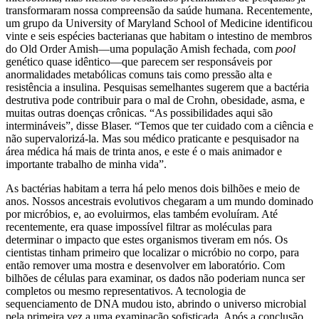
transformaram nossa compreensão da saúde humana. Recentemente,
um grupo da University of Maryland School of Medicine identificou
vinte e seis espécies bacterianas que habitam o intestino de membros
do Old Order Amish—uma população Amish fechada, com
pool
genético quase idêntico—que parecem ser responsáveis por
anormalidades metabólicas comuns tais como pressão alta e
resistência a insulina. Pesquisas semelhantes sugerem que a bactéria
destrutiva pode contribuir para o mal de Crohn, obesidade, asma, e
muitas outras doenças crônicas. “As possibilidades aqui são
intermináveis”, disse Blaser. “Temos que ter cuidado com a ciência e
não supervalorizá-la. Mas sou médico praticante e pesquisador na
área médica há mais de trinta anos, e este é o mais animador e
importante trabalho de minha vida”.
As bactérias habitam a terra há pelo menos dois bilhões e meio de
anos. Nossos ancestrais evolutivos chegaram a um mundo dominado
por micróbios, e, ao evoluirmos, elas também evoluíram. Até
recentemente, era quase impossível filtrar as moléculas para
determinar o impacto que estes organismos tiveram em nós. Os
cientistas tinham primeiro que localizar o micróbio no corpo, para
então remover uma mostra e desenvolver em laboratório. Com
bilhões de células para examinar, os dados não poderiam nunca ser
completos ou mesmo representativos. A tecnologia de
sequenciamento de DNA mudou isto, abrindo o universo microbial
pela primeira vez a uma examinação sofisticada. Após a conclusão