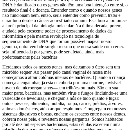
DNA é danificado ou os genes não têm uma boa interação entre si, o
resultado final é a doença. Entender como e quando nossos genes
não funcionam bem, então, seria entender como prevenir, tratar e
curar tudo desde o câncer ao resfriado comum. Esta busca tornou-se
a tarefa principal da biologia molecular. Na última década, porém,
ajudada pelo crescente poder de processamento de dados da
informática e pela mesma revolução na tecnologia de
sequenciamento de DNA que tornou possível mapear nosso
genoma, outra verdade surgiu: mesmo que nossa saúde com certeza
seja influenciada por genes, pode ser afetada ainda mais
poderosamente pelas bactérias.
Herdamos todos os nossos genes, mas deixamos o útero sem um
micróbio sequer. Ao passar pelo canal vaginal de nossa mãe,
começamos a atrair colônias inteiras de bactérias. Quando a criança
começa a engatinhar, já está encoberta por uma enorme, invisível
nuvem de microorganismos—cem trilhões ou mais. São em sua
maior parte, bactérias, mas também vírus e fungos (incluindo-se uma
variedade de leveduras), e chegam a nós de tudo quanto é lugar:
outras pessoas, alimentos, mobília, roupa, carros, prédios, árvores,
animais domésticos, até o ar que respiramos. Congregam em nossos
sistemas digestivos e bocas, enchem os espaços entre nossos dentes,
cobrem nossa pele, e revestem nossas gargantas. Somos habitados
por até dez mil espécies bacterianas; estas células excedem numa
relação de dez para um o número das que consideramos nossas, e