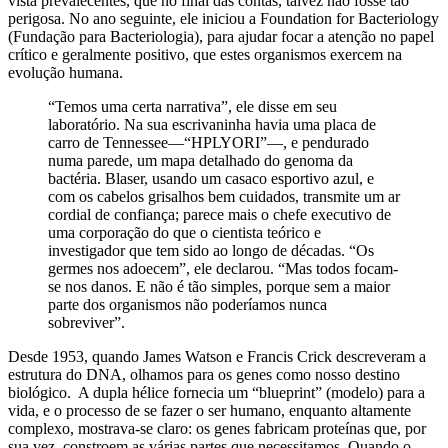
vista prevalecentes, que no final das contas, talvez não fosse tão
perigosa. No ano seguinte, ele iniciou a Foundation for Bacteriology
(Fundação para Bacteriologia), para ajudar focar a atenção no papel
crítico e geralmente positivo, que estes organismos exercem na
evolução humana.
“Temos uma certa narrativa”, ele disse em seu
laboratório. Na sua escrivaninha havia uma placa de
carro de Tennessee—“HPLYORI”—, e pendurado
numa parede, um mapa detalhado do genoma da
bactéria. Blaser, usando um casaco esportivo azul, e
com os cabelos grisalhos bem cuidados, transmite um ar
cordial de confiança; parece mais o chefe executivo de
uma corporação do que o cientista teórico e
investigador que tem sido ao longo de décadas. “Os
germes nos adoecem”, ele declarou. “Mas todos focam-
se nos danos. E não é tão simples, porque sem a maior
parte dos organismos não poderíamos nunca
sobreviver”.
Desde 1953, quando James Watson e Francis Crick descreveram a
estrutura do DNA, olhamos para os genes como nosso destino
biológico. A dupla hélice fornecia um “blueprint” (modelo) para a
vida, e o processo de se fazer o ser humano, enquanto altamente
complexo, mostrava-se claro: os genes fabricam proteínas que, por
sua vez, constroem as várias partes que necessitamos. Quando o