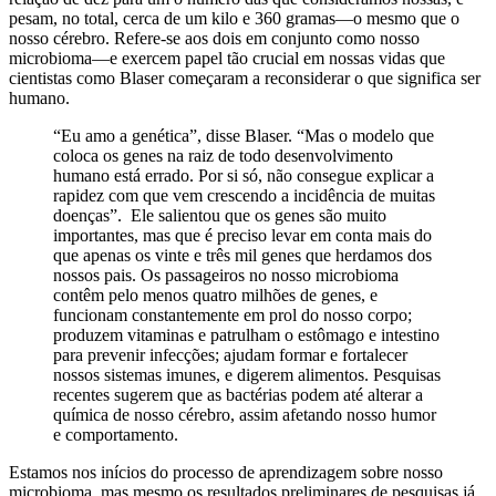
pesam, no total, cerca de um kilo e 360 gramas—o mesmo que o
nosso cérebro. Refere-se aos dois em conjunto como nosso
microbioma—e exercem papel tão crucial em nossas vidas que
cientistas como Blaser começaram a reconsiderar o que significa ser
humano.
“Eu amo a genética”, disse Blaser. “Mas o modelo que
coloca os genes na raiz de todo desenvolvimento
humano está errado. Por si só, não consegue explicar a
rapidez com que vem crescendo a incidência de muitas
doenças”. Ele salientou que os genes são muito
importantes, mas que é preciso levar em conta mais do
que apenas os vinte e três mil genes que herdamos dos
nossos pais. Os passageiros no nosso microbioma
contêm pelo menos quatro milhões de genes, e
funcionam constantemente em prol do nosso corpo;
produzem vitaminas e patrulham o estômago e intestino
para prevenir infecções; ajudam formar e fortalecer
nossos sistemas imunes, e digerem alimentos. Pesquisas
recentes sugerem que as bactérias podem até alterar a
química de nosso cérebro, assim afetando nosso humor
e comportamento.
Estamos nos inícios do processo de aprendizagem sobre nosso
microbioma, mas mesmo os resultados preliminares de pesquisas já