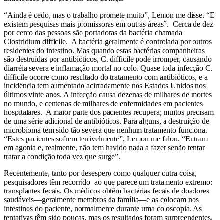
“Ainda é cedo, mas o trabalho promete muito”, Lemon me disse. “E
existem pesquisas mais promissoras em outras áreas”. Cerca de dez
por cento das pessoas são portadoras da bactéria chamada
Clostridium difficile. A bactéria geralmente é controlada por outros
residentes do intestino. Mas quando estas bactérias companheiras
são destruídas por antibióticos, C. difficile pode irromper, causando
diarréia severa e inflamação mortal no colo. Quase toda infecção C.
difficile ocorre como resultado do tratamento com antibióticos, e a
incidência tem aumentado acirradamente nos Estados Unidos nos
últimos vinte anos. A infecção causa dezenas de milhares de mortes
no mundo, e centenas de milhares de enfermidades em pacientes
hospitalares. A maior parte dos pacientes recupera; muitos precisam
de uma série adicional de antibióticos. Para alguns, a destruição de
microbioma tem sido tão severa que nenhum tratamento funciona.
“Estes pacientes sofrem terrivelmente”, Lemon me falou. “Entram
em agonia e, realmente, não tem havido nada a fazer senão tentar
tratar a condição toda vez que surge”.
Recentemente, tanto por desespero como qualquer outra coisa,
pesquisadores têm recorrido ao que parece um tratamento extremo:
transplantes fecais. Os médicos obtêm bactérias fecais de doadores
saudáveis—geralmente membros da família—e as colocam nos
intestinos do paciente, normalmente durante uma coloscopia. As
tentativas têm sido poucas, mas os resultados foram surpreendentes.