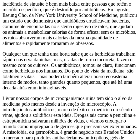
incidência de sinusite é bem mais baixa entre pessoas que retêm o
micróbio específico, que é destruído por antibióticos. Em agosto,
Ilseung Cho, da New York University School of Medicine, publicou
um estudo que demonstra que antibióticos erradicavam bactérias,
comumente encontradas no sistema digestivo de ratos, que ajudam
os animais a metabolizar calorias de forma eficaz; sem os micróbios,
os ratos absorveram mais calorias da mesma quantidade de
alimentos e rapidamente tornaram-se obsessos.
Qualquer um que tenha uma horta sabe que as herbicidas trabalham
rápido nas erva daninhas; mas, usadas de forma incorreta, fazem o
mesmo com os cultivos. Os antibióticos, tornou-se claro, funcionam
como herbicidas nos humanos. Do ponto de vista da medicina, são
totalmente vitais—mas podem também alterar nosso ecosistema
interno de modos, tanto grandes quanto pequenos, que até há uma
década atrás eram inimagináveis.
Livrar nossos corpos de microorganismos ruins tem sido o alvo da
medicina pelo menos desde a invenção do microscópio. A
introdução dos antibióticos, marco de êxito na medicina do século
vinte, ajudou a solidificar esta ideia. Drogas tais como a penicilina e
estreptomicina salvaram milhões de vidas, e viemos enxergar o
mundo como impregnado de germes que precisam ser exterminados.
A misofobia, ou germofobia, é grande negócio nos Estados Unidos:
o mercado para produtos antibacterianos- anticépticos, geis de