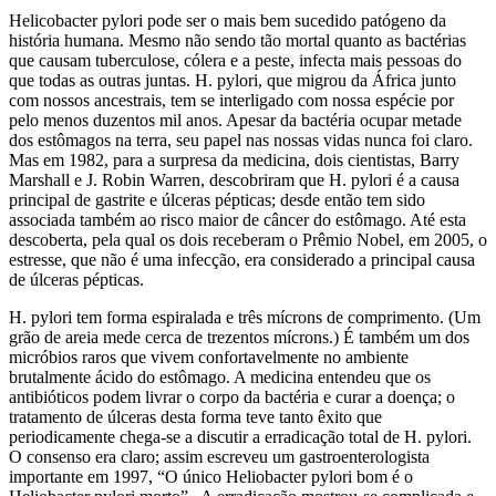
Helicobacter pylori pode ser o mais bem sucedido patógeno da
história humana. Mesmo não sendo tão mortal quanto as bactérias
que causam tuberculose, cólera e a peste, infecta mais pessoas do
que todas as outras juntas. H. pylori, que migrou da África junto
com nossos ancestrais, tem se interligado com nossa espécie por
pelo menos duzentos mil anos. Apesar da bactéria ocupar metade
dos estômagos na terra, seu papel nas nossas vidas nunca foi claro.
Mas em 1982, para a surpresa da medicina, dois cientistas, Barry
Marshall e J. Robin Warren, descobriram que H. pylori é a causa
principal de gastrite e úlceras pépticas; desde então tem sido
associada também ao risco maior de câncer do estômago. Até esta
descoberta, pela qual os dois receberam o Prêmio Nobel, em 2005, o
estresse, que não é uma infecção, era considerado a principal causa
de úlceras pépticas.
H. pylori tem forma espiralada e três mícrons de comprimento. (Um
grão de areia mede cerca de trezentos mícrons.) É também um dos
micróbios raros que vivem confortavelmente no ambiente
brutalmente ácido do estômago. A medicina entendeu que os
antibióticos podem livrar o corpo da bactéria e curar a doença; o
tratamento de úlceras desta forma teve tanto êxito que
periodicamente chega-se a discutir a erradicação total de H. pylori.
O consenso era claro; assim escreveu um gastroenterologista
importante em 1997, “O único Heliobacter pylori bom é o