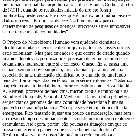
microbiana normal do corpo humano”, disse Francis Collins, diretor
de N.I.H., quando os resultados iniciais do projeto foram
publicados, neste verão. Ele disse que é uma extraordinária base de
dados referenciais que estabelece “os fundamentos para o
aceleramento de pesquisas de doenças infecciosas antes impossível
sem este recurso de comunidades”.
O Projeto do Microbioma Humano vem ajudando cientistas a
identificar muitas espécies e definir quais partes dos nossos corpos
estas colonizam. Mas para entender o que ocorre de errado quando
ficamos doentes os pesquisadores precisam determinar como estes
organismos interagem entre si e conosco. Quase não se passa uma
semana sem um novo simpósio, uma chamada para uma edição
especial de uma publicação científica, ou o anúncio de um fundo
para decifrar o papel das bactérias numa série de doenças. “Estamos
naquele momento inicial lindo, eufórico, estimulante”, disse David
A. Relman, professor de medicina, microbiologia e imunologia na
Standford University School of Medicine. Relman foi o primeiro a
sequenciar os genomas de uma comunidade bacteriana humana—
que veio de sua própria boca. ”É o que se vê em qualquer ciência
emergente. Fico tentando injetar um pouco de moderação, mas sem
ao mesmo tempo desanimar o entusiasmo de um momento realmente
estimulante. Até agora, porém, são poucas as situações em que se
possa conhecer um paciente que está se beneficiando disto”.
Realman observa que nosso bioma é uma rede complexa e