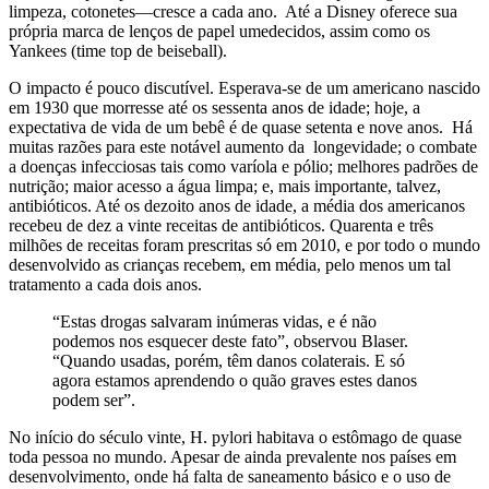
limpeza, cotonetes—cresce a cada ano. Até a Disney oferece sua
própria marca de lenços de papel umedecidos, assim como os
Yankees (time top de beiseball).
O impacto é pouco discutível. Esperava-se de um americano nascido
em 1930 que morresse até os sessenta anos de idade; hoje, a
expectativa de vida de um bebê é de quase setenta e nove anos. Há
muitas razões para este notável aumento da longevidade; o combate
a doenças infecciosas tais como varíola e pólio; melhores padrões de
nutrição; maior acesso a água limpa; e, mais importante, talvez,
antibióticos. Até os dezoito anos de idade, a média dos americanos
recebeu de dez a vinte receitas de antibióticos. Quarenta e três
milhões de receitas foram prescritas só em 2010, e por todo o mundo
desenvolvido as crianças recebem, em média, pelo menos um tal
tratamento a cada dois anos.
“Estas drogas salvaram inúmeras vidas, e é não
podemos nos esquecer deste fato”, observou Blaser.
“Quando usadas, porém, têm danos colaterais. E só
agora estamos aprendendo o quão graves estes danos
podem ser”.
No início do século vinte, H. pylori habitava o estômago de quase
toda pessoa no mundo. Apesar de ainda prevalente nos países em
desenvolvimento, onde há falta de saneamento básico e o uso de