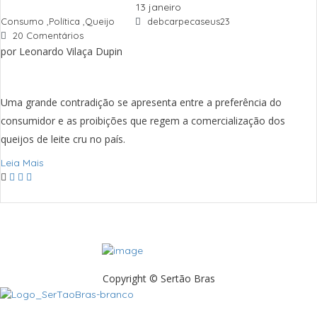
13 janeiro
Consumo
,
Política
,
Queijo
debcarpecaseus23
20 Comentários
por Leonardo Vilaça Dupin
Uma grande contradição se apresenta entre a preferência do
consumidor e as proibições que regem a comercialização dos
queijos de leite cru no país.
Leia Mais
Copyright © Sertão Bras
A SerTãoBras é uma sociedade civil sem fins lucrativos, mantida por