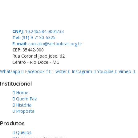
doações de pessoas físicas e jurídicas. Nosso site funciona como
um thinktank, ou seja, uma usina de ideias para as questões dos
pequenos produtores rurais brasileiros.
CNPJ
: 10.246.584.0001/33
Tel
: (31) 9 7130-6325
E-mail
: contato@sertaobras.org.br
CEP
: 35442-000
Rua Coronel Joao Jose, 62
Centro - Rio Doce - MG
Whatsapp
Facebook-f
Twitter
Instagram
Youtube
Vimeo
Institucional
Home
Quem Faz
História
Proposta
Produtos
Queijos