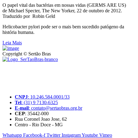
O papel vital das bactérias em nossas vidas (GERMS ARE US)
de Michael Specter, The New Yorker, 22 de outubro de 2012.
Traduzido por Robin Geld
Helicobacter pylori pode ser o mais bem sucedido patógeno da
história humana.
Leia Mais
Copyright © Sertão Bras
A SerTãoBras é uma sociedade civil sem fins lucrativos, mantida
por doações de pessoas físicas e jurídicas. Nosso site funciona como
um thinktank, ou seja, uma usina de ideias para as questões dos
pequenos produtores rurais brasileiros.
CNPJ
: 10.246.584.0001/33
Tel
: (31) 9 7130-6325
E-mail
: contato@sertaobras.org.br
CEP
: 35442-000
Rua Coronel Joao Jose, 62
Centro - Rio Doce - MG
Whatsapp
Facebook-f
Twitter
Instagram
Youtube
Vimeo