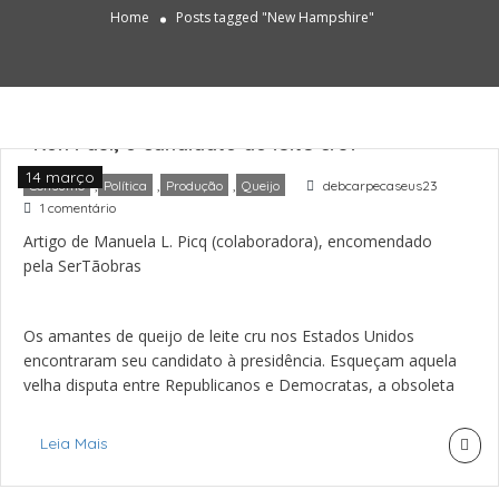
Home
Posts tagged "New Hampshire"
“Ron Paul, o candidato do leite cru?”
14 março
,
,
,
Consumo
Política
Produção
Queijo
debcarpecaseus23
1 comentário
Artigo de Manuela L. Picq (colaboradora), encomendado
pela SerTãobras
Os amantes de queijo de leite cru nos Estados Unidos
encontraram seu candidato à presidência. Esqueçam aquela
velha disputa entre Republicanos e Democratas, a obsoleta
distinção entre a esquerda e a direita…. a nova voga política
está próxima ao paladar.
Leia Mais