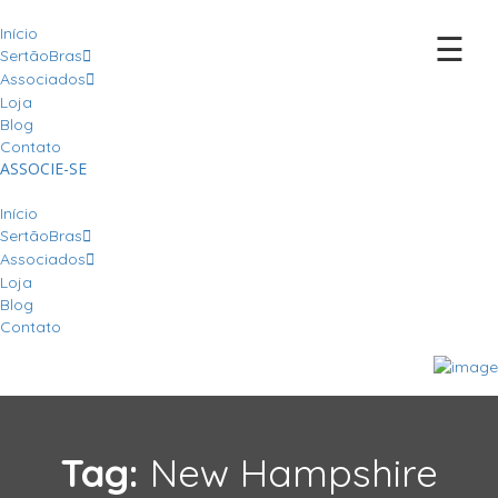
Início
☰
SertãoBras
Associados
Loja
Blog
Contato
ASSOCIE-SE
Início
SertãoBras
Associados
Loja
Blog
Contato
Tag:
New Hampshire