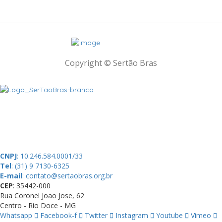
Copyright © Sertão Bras
A SerTãoBras é uma sociedade civil sem fins lucrativos, mantida por
doações de pessoas físicas e jurídicas. Nosso site funciona como
um thinktank, ou seja, uma usina de ideias para as questões dos
pequenos produtores rurais brasileiros.
CNPJ
: 10.246.584.0001/33
Tel
: (31) 9 7130-6325
E-mail
: contato@sertaobras.org.br
CEP
: 35442-000
Rua Coronel Joao Jose, 62
Centro - Rio Doce - MG
Whatsapp
Facebook-f
Twitter
Instagram
Youtube
Vimeo