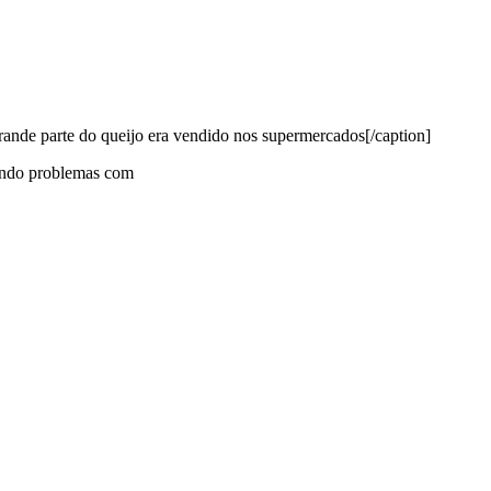
rande parte do queijo era vendido nos supermercados[/caption]
tendo problemas com
nktank, ou seja, uma usina de ideias para as questões dos pequenos