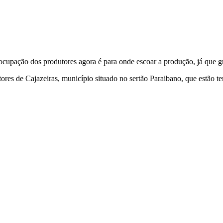
cupação dos produtores agora é para onde escoar a produção, já que g
res de Cajazeiras, município situado no sertão Paraibano, que estão 
oações de pessoas físicas e jurídicas. Nosso site funciona como um thi