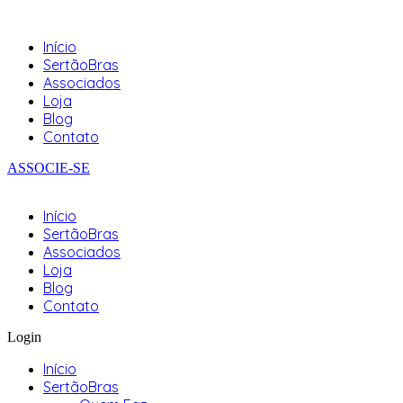
Início
SertãoBras
Associados
Loja
Blog
Contato
ASSOCIE-SE
Início
SertãoBras
Associados
Loja
Blog
Contato
Login
Início
SertãoBras