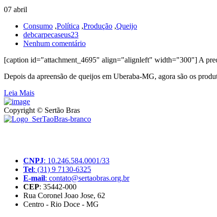
07 abril
Consumo
,
Política
,
Produção
,
Queijo
debcarpecaseus23
Nenhum comentário
[caption id="attachment_4695" align="alignleft" width="300"] A preo
Depois da apreensão de queijos em Uberaba-MG, agora são os produto
Leia Mais
Copyright © Sertão Bras
A SerTãoBras é uma sociedade civil sem fins lucrativos, mantida por d
produtores rurais brasileiros.
CNPJ
: 10.246.584.0001/33
Tel
: (31) 9 7130-6325
E-mail
: contato@sertaobras.org.br
CEP
: 35442-000
Rua Coronel Joao Jose, 62
Centro - Rio Doce - MG