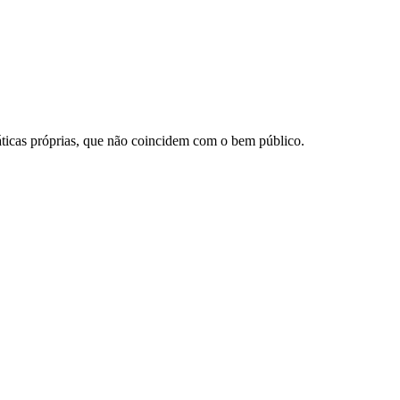
áticas próprias, que não coincidem com o bem público.
nktank, ou seja, uma usina de ideias para as questões dos pequenos