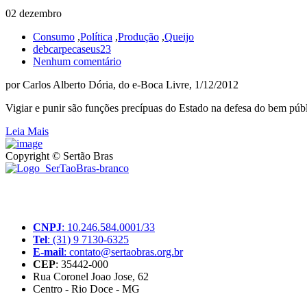
02 dezembro
Consumo
,
Política
,
Produção
,
Queijo
debcarpecaseus23
Nenhum comentário
por Carlos Alberto Dória, do e-Boca Livre, 1/12/2012
Vigiar e punir são funções precípuas do Estado na defesa do bem púb
Leia Mais
Copyright © Sertão Bras
A SerTãoBras é uma sociedade civil sem fins lucrativos, mantida por d
produtores rurais brasileiros.
CNPJ
: 10.246.584.0001/33
Tel
: (31) 9 7130-6325
E-mail
: contato@sertaobras.org.br
CEP
: 35442-000
Rua Coronel Joao Jose, 62
Centro - Rio Doce - MG