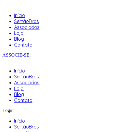
Início
SertãoBras
Associados
Loja
Blog
Contato
ASSOCIE-SE
Início
SertãoBras
Associados
Loja
Blog
Contato
Login
Início
SertãoBras