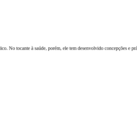
lico. No tocante à saúde, porém, ele tem desenvolvido concepções e pr
oações de pessoas físicas e jurídicas. Nosso site funciona como um thi