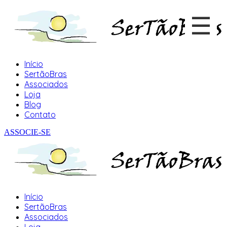
☰
×
Início
SertãoBras
Associados
Loja
Blog
Contato
ASSOCIE-SE
Início
SertãoBras
Associados