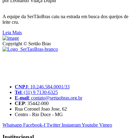
por Leonardo Vilaça Dupin
A equipe da SerTãoBras caiu na estrada em busca dos queijos de
leite cru.
Leia Mais
Copyright © Sertão Bras
A SerTãoBras é uma sociedade civil sem fins lucrativos, mantida
por doações de pessoas físicas e jurídicas. Nosso site funciona como
um thinktank, ou seja, uma usina de ideias para as questões dos
pequenos produtores rurais brasileiros.
CNPJ
: 10.246.584.0001/33
Tel
: (31) 9 7130-6325
E-mail
: contato@sertaobras.org.br
CEP
: 35442-000
Rua Coronel Joao Jose, 62
Centro - Rio Doce - MG
Whatsapp
Facebook-f
Twitter
Instagram
Youtube
Vimeo
Institucional