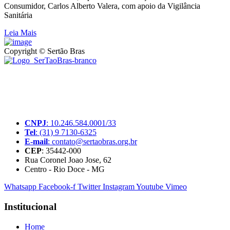
Consumidor, Carlos Alberto Valera, com apoio da Vigilância
Sanitária
Leia Mais
Copyright © Sertão Bras
A SerTãoBras é uma sociedade civil sem fins lucrativos, mantida
por doações de pessoas físicas e jurídicas. Nosso site funciona como
um thinktank, ou seja, uma usina de ideias para as questões dos
pequenos produtores rurais brasileiros.
CNPJ
: 10.246.584.0001/33
Tel
: (31) 9 7130-6325
E-mail
: contato@sertaobras.org.br
CEP
: 35442-000
Rua Coronel Joao Jose, 62
Centro - Rio Doce - MG
Whatsapp
Facebook-f
Twitter
Instagram
Youtube
Vimeo
Institucional
Home