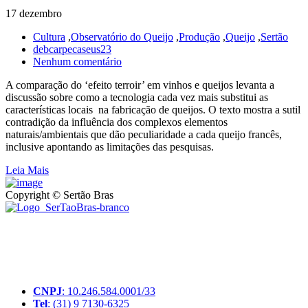
17 dezembro
Cultura
,
Observatório do Queijo
,
Produção
,
Queijo
,
Sertão
debcarpecaseus23
Nenhum comentário
A comparação do ‘efeito terroir’ em vinhos e queijos levanta a
discussão sobre como a tecnologia cada vez mais substitui as
características locais na fabricação de queijos. O texto mostra a sutil
contradição da influência dos complexos elementos
naturais/ambientais que dão peculiaridade a cada queijo francês,
inclusive apontando as limitações das pesquisas.
Leia Mais
Copyright © Sertão Bras
A SerTãoBras é uma sociedade civil sem fins lucrativos, mantida
por doações de pessoas físicas e jurídicas. Nosso site funciona como
um thinktank, ou seja, uma usina de ideias para as questões dos
pequenos produtores rurais brasileiros.
CNPJ
: 10.246.584.0001/33
Tel
: (31) 9 7130-6325