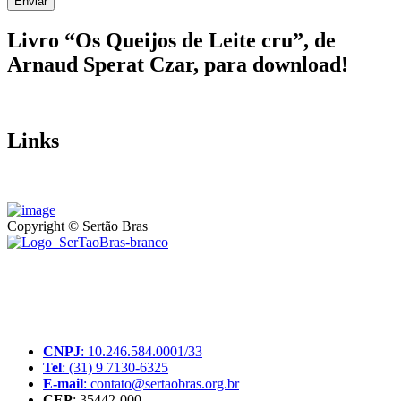
Enviar
Livro “Os Queijos de Leite cru”, de
Arnaud Sperat Czar, para download!
Links
Copyright © Sertão Bras
A SerTãoBras é uma sociedade civil sem fins lucrativos, mantida
por doações de pessoas físicas e jurídicas. Nosso site funciona como
um thinktank, ou seja, uma usina de ideias para as questões dos
pequenos produtores rurais brasileiros.
CNPJ
: 10.246.584.0001/33
Tel
: (31) 9 7130-6325
E-mail
: contato@sertaobras.org.br
CEP
: 35442-000