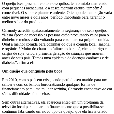
O queijo Beal pesa entre oito e dez quilos, tem o miolo amarelado,
com pequenas rachaduras, e a casca marrom escuro, também é
comestível. O sabor é picante e ardente. O tempo de maturação varia
entre nove meses e dois anos, período importante para garantir o
melhor sabor do produto.
Carmody acredita apaixonadamente na segurança de seus queijos.
“Nesta época de recessão as pessoas estão procurando valor para o
dinheiro e muitos estão voltando para cozinhar sua própria comida.
Qual a melhor comida para cozinhar do que a comida local, sazonal
e orgânica? Muito do chamado ‘alimento barato’, cheio de trigo e
cargas de soja, criou a primeira geração de crianças que morrem
antes de seus pais. Temos uma epidemia de doenças cardíacas e de
diabetes”, afirma ela.
Um queijo que conquista pela boca
Em 2010, com o país em crise, tendo perdido seu marido para um
câncer e com os bancos burocratizando qualquer forma de
financiamento para uma mulher sozinha, Carmody encontrava-se em
sérias dificuldades financeiras.
Sem outras alternativas, ela apareceu então em um programa da
televisão local para tentar um financiamento que a possibilita-se
continuar fabricando um novo tipo de queijo, que ela havia criado