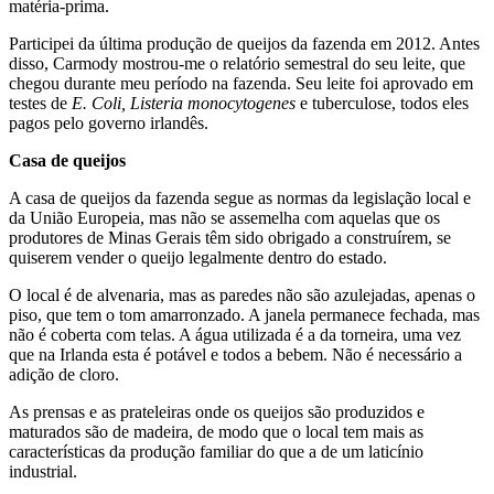
matéria-prima.
Participei da última produção de queijos da fazenda em 2012. Antes
disso, Carmody mostrou-me o relatório semestral do seu leite, que
chegou durante meu período na fazenda. Seu leite foi aprovado em
testes de
E. Coli, Listeria monocytogenes
e tuberculose, todos eles
pagos pelo governo irlandês.
Casa de queijos
A casa de queijos da fazenda segue as normas da legislação local e
da União Europeia, mas não se assemelha com aquelas que os
produtores de Minas Gerais têm sido obrigado a construírem, se
quiserem vender o queijo legalmente dentro do estado.
O local é de alvenaria, mas as paredes não são azulejadas, apenas o
piso, que tem o tom amarronzado. A janela permanece fechada, mas
não é coberta com telas. A água utilizada é a da torneira, uma vez
que na Irlanda esta é potável e todos a bebem. Não é necessário a
adição de cloro.
As prensas e as prateleiras onde os queijos são produzidos e
maturados são de madeira, de modo que o local tem mais as
características da produção familiar do que a de um laticínio
industrial.