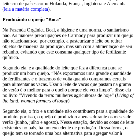
leite cru de países como Holanda, França, Inglaterra e Alemanha
(
leia a matéria completa
).
Produzindo o queijo “Boca”
Na Fazenda Orgânica Beal, a higiene é uma norma, o sanitarismo
não. As maiores preocupações de Carmody para produzir um queijo
não relacionam-se, por exemplo, a pasteurizar o leite ou retirar
objetos de madeira da produção, mas sim com a alimentação de seu
rebanho, evitando que este consuma qualquer tipo de fertilizante
químico.
Segundo ela, é a qualidade do leite que faz a diferença para se
produzir um bom queijo. “Nós exportamos uma grande quantidade
de fertilizantes e o trazemos de volta quando compramos cereais
para alimentar as vacas. Usar o leite de vacas que pastam na grama
de verão é o melhor para o queijo porque ele vem limpo”, disse ela
no livro “Vivendo da terra: mulheres agricultoras de hoje” (
Living of
the land: women farmers of today
).
Segundo ela, o frio e a umidade não contribuem para a qualidade do
produto, por isso, o queijo é produzido apenas durante os meses de
verão (junho, julho e agosto). Nessa estação, devido as cotas de leite
existentes no país, há um excedente de produção. Dessa forma, o
queijo tem se tornado uma boa alternativa para agregar valor à