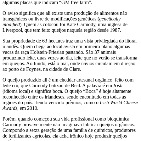
algumas placas que indicam “GM free farm”.
O aviso significa que ali existe uma produção de alimentos não
transgênicos ou livre de modificações genéticas (
genetically
modified
). Quem as colocou foi Kate Carmody, uma inglesa de
Liverpool, que tem feito queijos naquela região desde 1987.
Sua propriedade de 63 hectares traz uma vista privilegiada do litoral
irlandês. Quem chega ao local avista em primeiro plano algumas
vacas da raça Holstein-Friesian pastando. São 37 animais
produzindo leite, duas vezes ao dia, leite que no verão se transforma
em queijos. Ao fundo, está o mar, onde navios circulam em direção
ao porto de Foynes, na cidade de Clare.
O queijo produzido ali é um cheddar artesanal orgânico, feito com
leite cru, que Carmody batizou de Beal. A palavra é em
Irish
(idioma local) e significa boca. O queijo “Boca” é hoje altamente
reconhecido entre os irlandeses, sendo encontrado em todas as
regiões do país. Tendo vencido prêmios, como o
Irish World Cheese
Awards
, em 2010.
Porém, quando começou sua vida profissional como bioquímica,
Carmody provavelmente não imaginava fabricar queijos orgânicos.
Compondo a sexta geração de uma família de químicos, produtores
de fertilizantes agrícolas, ela acha irônico hoje produzir queijos