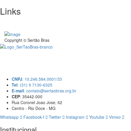
Links
Copyright © Sertão Bras
A SerTãoBras é uma sociedade civil sem fins lucrativos, mantida por
doações de pessoas físicas e jurídicas. Nosso site funciona como um
thinktank, ou seja, uma usina de ideias para as questões dos
pequenos produtores rurais brasileiros.
CNPJ
: 10.246.584.0001/33
Tel
: (31) 9 7130-6325
E-mail
: contato@sertaobras.org.br
CEP
: 35442-000
Rua Coronel Joao Jose, 62
Centro - Rio Doce - MG
Whatsapp
Facebook-f
Twitter
Instagram
Youtube
Vimeo
Institucional