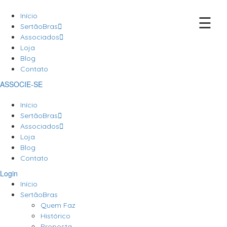
Início
☰
SertãoBras
Associados
Loja
Blog
Contato
ASSOCIE-SE
Início
SertãoBras
Associados
Loja
Blog
Contato
Login
Início
SertãoBras
Quem Faz
Histórico
Proposta