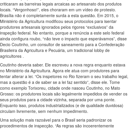
criticaram as barreiras legais arcaicas ao artesanato dos produtos
locais. “Vergonhoso!”, eles choraram em um vídeo de protesto.
Brasília não é completamente surda a esta questão. Em 2015, o
Ministério da Agricultura modificou seus protocolos para isentar
produtores artesanais ignorados pelos rigores “exclusivos” da
inspeção federal. No entanto, porque a renúncia a este selo federal
ainda configura roubo, “não teve o impacto que esperávamos”, disse
Decio Coutinho, um consultor de saneamento para a Confederação
Brasileira da Agricultura e Pecuária, um tradicional lobby de
agricultores .
Coutinho deveria saber. Ele escreveu a nova regra enquanto estava
no Ministério da Agricultura. Agora ele atua com produtores para
tentar alterar a lei. “Os inspetores no Rio fizeram o seu trabalho legal,
mas a questão é a de saber se a lei faz sentido”, disse ele. Tome
como exemplo Torixoreu, cidade onde nasceu Coutinho, no Mato
Grosso: os produtores locais são legalmente impedidos de vender os
seus produtos para a cidade vizinha, separada por uma ponte.
Enquanto isso, produtos industrializados (e de qualidade duvidosa)
circulam livremente, sem nenhum impedimento.
Uma solução mais razoável para o Brasil seria padronizar os
procedimentos de inspecção. “As regras são incoerentemente