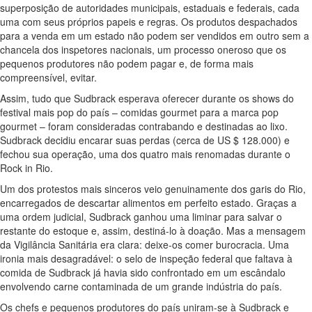
superposição de autoridades municipais, estaduais e federais, cada
uma com seus próprios papeis e regras. Os produtos despachados
para a venda em um estado não podem ser vendidos em outro sem a
chancela dos inspetores nacionais, um processo oneroso que os
pequenos produtores não podem pagar e, de forma mais
compreensível, evitar.
Assim, tudo que Sudbrack esperava oferecer durante os shows do
festival mais pop do país – comidas gourmet para a marca pop
gourmet – foram consideradas contrabando e destinadas ao lixo.
Sudbrack decidiu encarar suas perdas (cerca de US $ 128.000) e
fechou sua operação, uma dos quatro mais renomadas durante o
Rock in Rio.
Um dos protestos mais sinceros veio genuinamente dos garis do Rio,
encarregados de descartar alimentos em perfeito estado. Graças a
uma ordem judicial, Sudbrack ganhou uma liminar para salvar o
restante do estoque e, assim, destiná-lo à doação. Mas a mensagem
da Vigilância Sanitária era clara: deixe-os comer burocracia. Uma
ironia mais desagradável: o selo de inspeção federal que faltava à
comida de Sudbrack já havia sido confrontado em um escândalo
envolvendo carne contaminada de um grande indústria do país.
Os chefs e pequenos produtores do país uniram-se à Sudbrack e