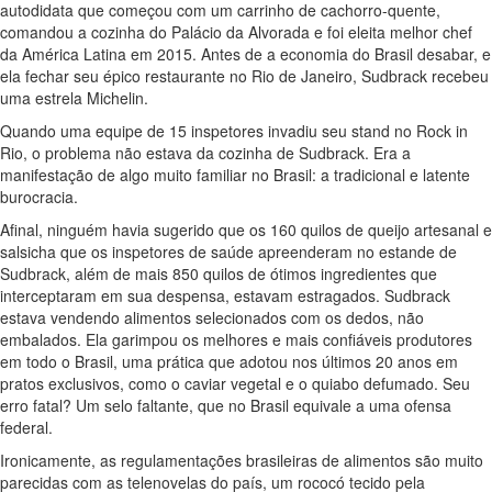
autodidata que começou com um carrinho de cachorro-quente,
comandou a cozinha do Palácio da Alvorada e foi eleita melhor chef
da América Latina em 2015. Antes de a economia do Brasil desabar, e
ela fechar seu épico restaurante no Rio de Janeiro, Sudbrack recebeu
uma estrela Michelin.
Quando uma equipe de 15 inspetores invadiu seu stand no Rock in
Rio, o problema não estava da cozinha de Sudbrack. Era a
manifestação de algo muito familiar no Brasil: a tradicional e latente
burocracia.
Afinal, ninguém havia sugerido que os 160 quilos de queijo artesanal e
salsicha que os inspetores de saúde apreenderam no estande de
Sudbrack, além de mais 850 quilos de ótimos ingredientes que
interceptaram em sua despensa, estavam estragados. Sudbrack
estava vendendo alimentos selecionados com os dedos, não
embalados. Ela garimpou os melhores e mais confiáveis produtores
em todo o Brasil, uma prática que adotou nos últimos 20 anos em
pratos exclusivos, como o caviar vegetal e o quiabo defumado. Seu
erro fatal? Um selo faltante, que no Brasil equivale a uma ofensa
federal.
Ironicamente, as regulamentações brasileiras de alimentos são muito
parecidas com as telenovelas do país, um rococó tecido pela