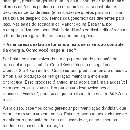
secagem, graças ao gerenciamento da difusão do ar. Mais e mais
clientes estão nos pedindo um compromisso para controlar os
desvios na perda de peso (e umidade) de queijos para minimizar
sua taxa de desperdício. Temos soluções técnicas diferentes para
isso. Nas salas de secagem de Manchego na Espanha, por
exemplo, utilizamos tubos têxteis de difusão vertical e difusão de ar
alternada para garantir uma secagem homogênea.
– As empresas estão se tornando mais sensíveis ao controle
da energia. Como você reage a isso?
SL: Estamos desenvolvendo um equipamento de produção de
água gelada por amônia. Com 1Kwh elétrico, conseguimos
produzir 3 a 4 kwh de frio. Queijo curado produz amônia e o uso de
amônia na produção de refrigeração melhora a eficiência
energética. Esse processo é antigo, mas agora está mais acessível
para pequenas unidades. Em particular, desenvolvemos o
processo “Ecoskid”, para salas que precisam de cerca de 80 kW ou
mais.
Além disso, sabemos como gerenciar por “ventilação dividida”, que
permite não ventilar sem motivo. Enfim, quando temos a chance de
monitorar a produção de frio e os fluxos de ar, estabelecemos
modos econômicos de operação.