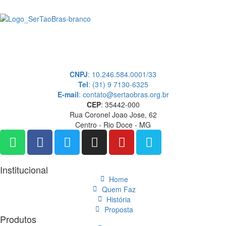
A SerTãoBras é uma sociedade civil sem fins lucrativos, mantida por
doações de pessoas físicas e jurídicas. Nosso site funciona como um
thinktank, ou seja, uma usina de ideias para as questões dos
pequenos produtores rurais brasileiros.
CNPJ
: 10.246.584.0001/33
Tel
: (31) 9 7130-6325
E-mail
: contato@sertaobras.org.br
CEP
: 35442-000
Rua Coronel Joao Jose, 62
Centro - Rio Doce - MG
Institucional
Home
Quem Faz
História
Proposta
Produtos