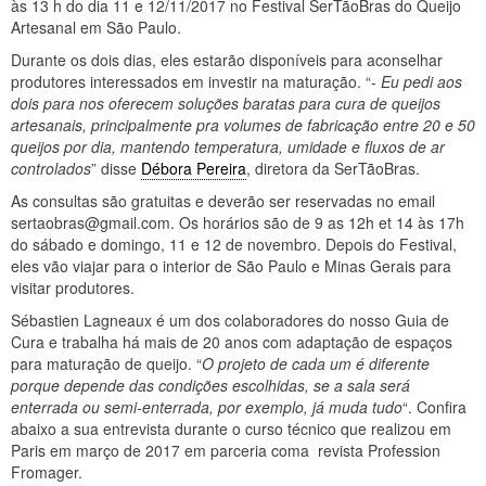
às 13 h do dia 11 e 12/11/2017 no Festival SerTãoBras do Queijo
Artesanal em São Paulo.
Durante os dois dias, eles estarão disponíveis para aconselhar
produtores interessados em investir na maturação. “-
Eu pedi aos
dois para nos oferecem soluções baratas para cura de queijos
artesanais, principalmente pra volumes de fabricação entre 20 e 50
queijos por dia, mantendo temperatura, umidade e fluxos de ar
controlados
” disse
Débora Pereira
, diretora da SerTãoBras.
As consultas são gratuitas e deverão ser reservadas no email
sertaobras@gmail.com. Os horários são de 9 as 12h et 14 às 17h
do sábado e domingo, 11 e 12 de novembro. Depois do Festival,
eles vão viajar para o interior de São Paulo e Minas Gerais para
visitar produtores.
Sébastien Lagneaux é um dos colaboradores do nosso Guia de
Cura e trabalha há mais de 20 anos com adaptação de espaços
para maturação de queijo. “
O projeto de cada um é diferente
porque depende das condições escolhidas, se a sala será
enterrada ou semi-enterrada, por exemplo, já muda tudo
“. Confira
abaixo a sua entrevista durante o curso técnico que realizou em
Paris em março de 2017 em parceria coma revista Profession
Fromager.