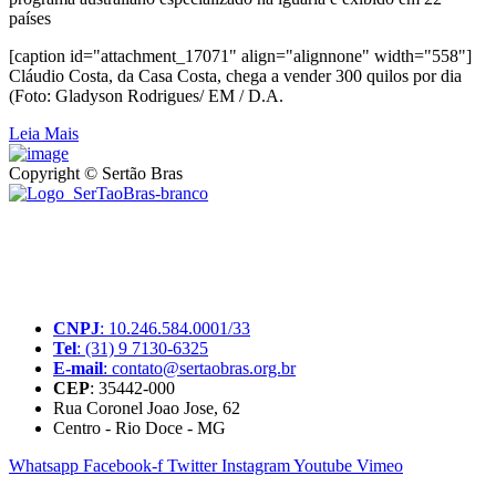
países
[caption id="attachment_17071" align="alignnone" width="558"]
Cláudio Costa, da Casa Costa, chega a vender 300 quilos por dia
(Foto: Gladyson Rodrigues/ EM / D.A.
Leia Mais
Copyright © Sertão Bras
A SerTãoBras é uma sociedade civil sem fins lucrativos, mantida
por doações de pessoas físicas e jurídicas. Nosso site funciona como
um thinktank, ou seja, uma usina de ideias para as questões dos
pequenos produtores rurais brasileiros.
CNPJ
: 10.246.584.0001/33
Tel
: (31) 9 7130-6325
E-mail
: contato@sertaobras.org.br
CEP
: 35442-000
Rua Coronel Joao Jose, 62
Centro - Rio Doce - MG
Whatsapp
Facebook-f
Twitter
Instagram
Youtube
Vimeo