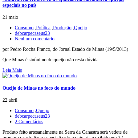
especiais no país
21 maio
Consumo
,
Política
,
Produção
,
Queijo
debcarpecaseus23
Nenhum comentário
por Pedro Rocha Franco, do Jornal Estado de Minas (19/5/2013)
Que Minas é sinônimo de queijo não resta dúvida.
Leia Mais
Queijo de Minas no foco do mundo
22 abril
Consumo
,
Queijo
debcarpecaseus23
2 Comentários
Produto feito artesanalmente na Serra da Canastra será vedete de
programa australiano especializado na iguaria e exibido em 22