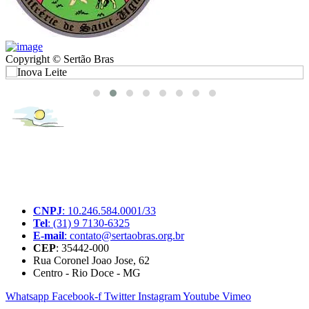
Copyright © Sertão Bras
A SerTãoBras é uma sociedade civil sem fins lucrativos, mantida
por doações de pessoas físicas e jurídicas. Nosso site funciona como
um thinktank, ou seja, uma usina de ideias para as questões dos
pequenos produtores rurais brasileiros.
CNPJ
: 10.246.584.0001/33
Tel
: (31) 9 7130-6325
E-mail
: contato@sertaobras.org.br
CEP
: 35442-000
Rua Coronel Joao Jose, 62
Centro - Rio Doce - MG
Whatsapp
Facebook-f
Twitter
Instagram
Youtube
Vimeo