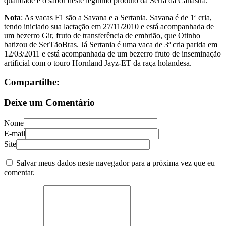
qualidade e o sabor deste legítimo produto da Serra da Canastra.
Nota
: As vacas F1 são a Savana e a Sertania. Savana é de 1ª cria,
tendo iniciado sua lactação em 27/11/2010 e está acompanhada de
um bezerro Gir, fruto de transferência de embrião, que Otinho
batizou de SerTãoBras. Já Sertania é uma vaca de 3ª cria parida em
12/03/2011 e está acompanhada de um bezerro fruto de inseminação
artificial com o touro Hornland Jayz-ET da raça holandesa.
Compartilhe:
Deixe um Comentário
Nome
E-mail
Site
Salvar meus dados neste navegador para a próxima vez que eu
comentar.