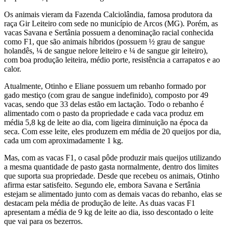
Os animais vieram da Fazenda Calciolândia, famosa produtora da
raça Gir Leiteiro com sede no município de Arcos (MG). Porém, as
vacas Savana e Sertânia possuem a denominação racial conhecida
como F1, que são animais híbridos (possuem ½ grau de sangue
holandês, ¼ de sangue nelore leiteiro e ¼ de sangue gir leiteiro),
com boa produção leiteira, médio porte, resistência a carrapatos e ao
calor.
Atualmente, Otinho e Eliane possuem um rebanho formado por
gado mestiço (com grau de sangue indefinido), composto por 49
vacas, sendo que 33 delas estão em lactação. Todo o rebanho é
alimentado com o pasto da propriedade e cada vaca produz em
média 5,8 kg de leite ao dia, com ligeira diminuição na época da
seca. Com esse leite, eles produzem em média de 20 queijos por dia,
cada um com aproximadamente 1 kg.
Mas, com as vacas F1, o casal pôde produzir mais queijos utilizando
a mesma quantidade de pasto gasta normalmente, dentro dos limites
que suporta sua propriedade. Desde que recebeu os animais, Otinho
afirma estar satisfeito. Segundo ele, embora Savana e Sertânia
estejam se alimentado junto com as demais vacas do rebanho, elas se
destacam pela média de produção de leite. As duas vacas F1
apresentam a média de 9 kg de leite ao dia, isso descontado o leite
que vai para os bezerros.