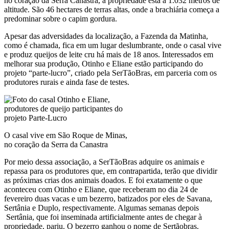
no coração da Serra Canastra, a propriedade está a 1.032 metros de
altitude. São 46 hectares de terras altas, onde a brachiária começa a
predominar sobre o capim gordura.
Apesar das adversidades da localização, a Fazenda da Matinha,
como é chamada, fica em um lugar deslumbrante, onde o casal vive
e produz queijos de leite cru há mais de 18 anos. Interessados em
melhorar sua produção, Otinho e Eliane estão participando do
projeto “parte-lucro”, criado pela SerTãoBras, em parceria com os
produtores rurais e ainda fase de testes.
O casal vive em São Roque de Minas,
no coração da Serra da Canastra
Por meio dessa associação, a SerTãoBras adquire os animais e
repassa para os produtores que, em contrapartida, terão que dividir
as próximas crias dos animais doados. E foi exatamente o que
aconteceu com Otinho e Eliane, que receberam no dia 24 de
fevereiro duas vacas e um bezerro, batizados por eles de Savana,
Sertânia e Duplo, respectivamente. Algumas semanas depois
Sertânia, que foi inseminada artificialmente antes de chegar à
propriedade, pariu. O bezerro ganhou o nome de Sertãobras.