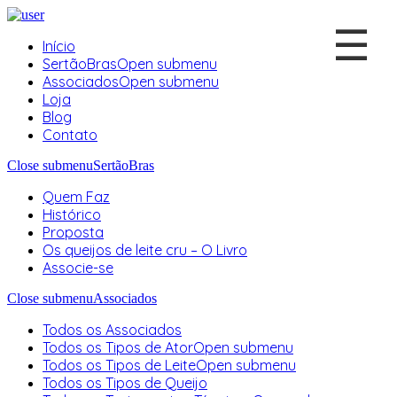
☰
Início
SertãoBras
Open submenu
Associados
Open submenu
Loja
Blog
Contato
Close submenu
SertãoBras
Quem Faz
Histórico
Proposta
Os queijos de leite cru – O Livro
Associe-se
Close submenu
Associados
Todos os Associados
Todos os Tipos de Ator
Open submenu
Todos os Tipos de Leite
Open submenu
Todos os Tipos de Queijo