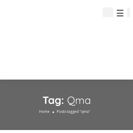
☰
Tag:
Qma
Home
Posts tagged "qma"