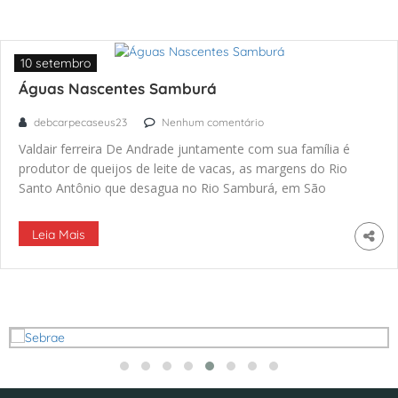
10 setembro
Águas Nascentes Samburá
debcarpecaseus23
Nenhum comentário
Valdair ferreira De Andrade juntamente com sua família é
produtor de queijos de leite de vacas, as margens do Rio
Santo Antônio que desagua no Rio Samburá, em São
Roque de Minas. “Nossa produção vem de família, de um
povo humilde e trabalhador. Fazemos queijos á quase 50
Leia Mais
anos e com isso veio de geração […]