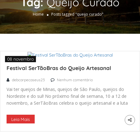
Tag:
Queijo Curado
Home
Posts tagged "queijo curado"
08 novembro
Festival SerTãoBras do Queijo Artesanal
debcarpecaseus23
Nenhum comentário
Vai ter queijos de Minas, queijos de São Paulo, queijos do
Nordeste e do sul! No próximo final de semana, 10 a 12 de
novembro, a SerTãoBras celebra o queijo artesanal e a luta
pelo leite cru. Vamos degustar e discutir as condições de
produção do queijo de leite cru brasileiro com produtores,
Leia Mais
comerciantes, autoridades […]