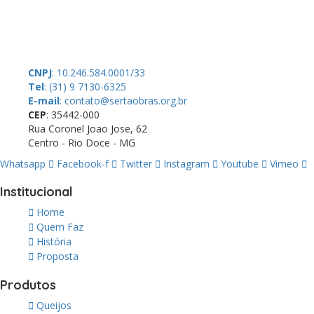
doações de pessoas físicas e jurídicas. Nosso site funciona como
um thinktank, ou seja, uma usina de ideias para as questões dos
pequenos produtores rurais brasileiros.
CNPJ
: 10.246.584.0001/33
Tel
: (31) 9 7130-6325
E-mail
: contato@sertaobras.org.br
CEP
: 35442-000
Rua Coronel Joao Jose, 62
Centro - Rio Doce - MG
Whatsapp
Facebook-f
Twitter
Instagram
Youtube
Vimeo
Institucional
Home
Quem Faz
História
Proposta
Produtos
Queijos