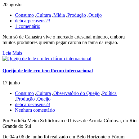
20 agosto
Consumo
,
Cultura
,
Mídia
,
Produção
,
Queijo
debcarpecaseus23
1 comentário
Nem só de Canastra vive o mercado artesanal mineiro, embora
muitos produtores queiram pegar carona na fama da região.
Leia Mais
Queijo de leite cru tem fórum internacional
17 junho
Consumo
,
Cultura
,
Observatório do Queijo
,
Política
,
Produção
,
Queijo
debcarpecaseus23
Nenhum comentário
Por Andréia Meira Schlickman e Ulisses de Arruda Córdova, do Rio
Grande do Sul
De 04 a 06 de junho foi realizado em Belo Horizonte o Fórum