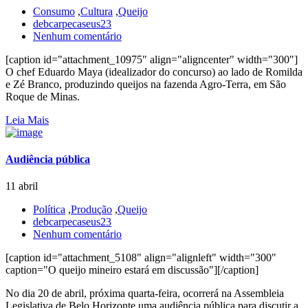
Consumo
,
Cultura
,
Queijo
debcarpecaseus23
Nenhum comentário
[caption id="attachment_10975" align="aligncenter" width="300"]
O chef Eduardo Maya (idealizador do concurso) ao lado de Romilda
e Zé Branco, produzindo queijos na fazenda Agro-Terra, em São
Roque de Minas.
Leia Mais
Audiência pública
11 abril
Política
,
Produção
,
Queijo
debcarpecaseus23
Nenhum comentário
[caption id="attachment_5108" align="alignleft" width="300"
caption="O queijo mineiro estará em discussão"][/caption]
No dia 20 de abril, próxima quarta-feira, ocorrerá na Assembleia
Legislativa de Belo Horizonte uma audiência pública para discutir a