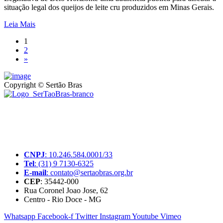
situação legal dos queijos de leite cru produzidos em Minas Gerais.
Leia Mais
1
2
»
Copyright © Sertão Bras
A SerTãoBras é uma sociedade civil sem fins lucrativos, mantida
por doações de pessoas físicas e jurídicas. Nosso site funciona como
um thinktank, ou seja, uma usina de ideias para as questões dos
pequenos produtores rurais brasileiros.
CNPJ
: 10.246.584.0001/33
Tel
: (31) 9 7130-6325
E-mail
: contato@sertaobras.org.br
CEP
: 35442-000
Rua Coronel Joao Jose, 62
Centro - Rio Doce - MG
Whatsapp
Facebook-f
Twitter
Instagram
Youtube
Vimeo