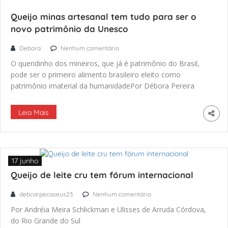
Queijo minas artesanal tem tudo para ser o
novo patrimônio da Unesco
Debora
Nenhum comentário
O queridinho dos mineiros, que já é patrimônio do Brasil,
pode ser o primeiro alimento brasileiro eleito como
patrimônio imaterial da humanidadePor Débora Pereira
publicado no blog Só Queijo Como bons mineiros, não
estamos falando disso. Mas a reza está forte para o saber-
Leia Mais
fazer queijo minas artesanal entrar para a nobre família do
Patrimônio Cultural Imaterial […]
17 junho
Queijo de leite cru tem fórum internacional
debcarpecaseus23
Nenhum comentário
Por Andréia Meira Schlickman e Ulisses de Arruda Córdova,
do Rio Grande do Sul