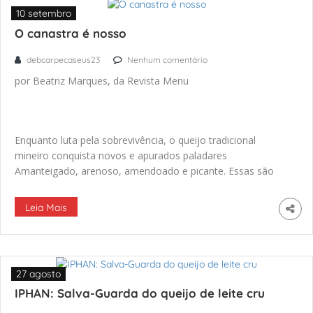
10 setembro
O canastra é nosso
debcarpecaseus23
Nenhum comentário
por Beatriz Marques, da Revista Menu
Enquanto luta pela sobrevivência, o queijo tradicional
mineiro conquista novos e apurados paladares
Amanteigado, arenoso, amendoado e picante. Essas são
algumas sensações que o queijo Canastra, com diferentes
datas de maturação, pode proporcionar ao paladar.
Leia Mais
27 agosto
IPHAN: Salva-Guarda do queijo de leite cru