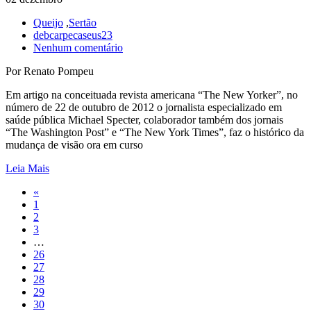
Queijo
,
Sertão
debcarpecaseus23
Nenhum comentário
Por Renato Pompeu
Em artigo na conceituada revista americana “The New Yorker”, no
número de 22 de outubro de 2012 o jornalista especializado em
saúde pública Michael Specter, colaborador também dos jornais
“The Washington Post” e “The New York Times”, faz o histórico da
mudança de visão ora em curso
Leia Mais
«
1
2
3
…
26
27
28
29
30