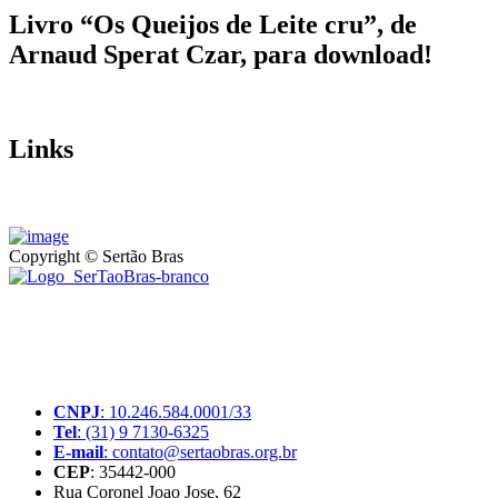
Livro “Os Queijos de Leite cru”, de
Arnaud Sperat Czar, para download!
Links
Copyright © Sertão Bras
A SerTãoBras é uma sociedade civil sem fins lucrativos, mantida
por doações de pessoas físicas e jurídicas. Nosso site funciona como
um thinktank, ou seja, uma usina de ideias para as questões dos
pequenos produtores rurais brasileiros.
CNPJ
: 10.246.584.0001/33
Tel
: (31) 9 7130-6325
E-mail
: contato@sertaobras.org.br
CEP
: 35442-000
Rua Coronel Joao Jose, 62