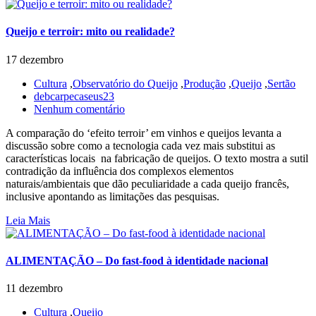
Queijo e terroir: mito ou realidade?
17 dezembro
Cultura
,
Observatório do Queijo
,
Produção
,
Queijo
,
Sertão
debcarpecaseus23
Nenhum comentário
A comparação do ‘efeito terroir’ em vinhos e queijos levanta a
discussão sobre como a tecnologia cada vez mais substitui as
características locais na fabricação de queijos. O texto mostra a sutil
contradição da influência dos complexos elementos
naturais/ambientais que dão peculiaridade a cada queijo francês,
inclusive apontando as limitações das pesquisas.
Leia Mais
ALIMENTAÇÃO – Do fast-food à identidade nacional
11 dezembro
Cultura
,
Queijo