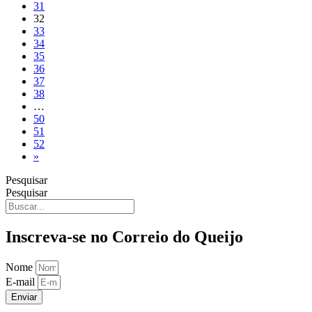
31
32
33
34
35
36
37
38
…
50
51
52
»
Pesquisar
Pesquisar
Inscreva-se no Correio do Queijo
Nome
E-mail
Enviar