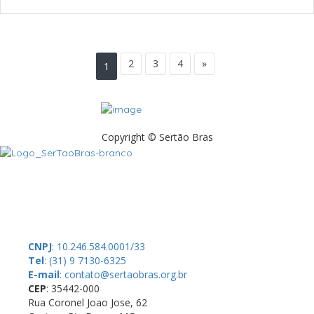
2
3
4
»
1
Copyright © Sertão Bras
A SerTãoBras é uma sociedade civil sem fins lucrativos, mantida por
doações de pessoas físicas e jurídicas. Nosso site funciona como
um thinktank, ou seja, uma usina de ideias para as questões dos
pequenos produtores rurais brasileiros.
CNPJ
: 10.246.584.0001/33
Tel
: (31) 9 7130-6325
E-mail
: contato@sertaobras.org.br
CEP
: 35442-000
Rua Coronel Joao Jose, 62