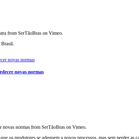
nastra from SerTãoBras on Vimeo.
Brasil.
obedecer novas normas
ecer novas normas from SerTãoBras on Vimeo.
ue os produtores se adequem a novos processos, mas sem perder as car