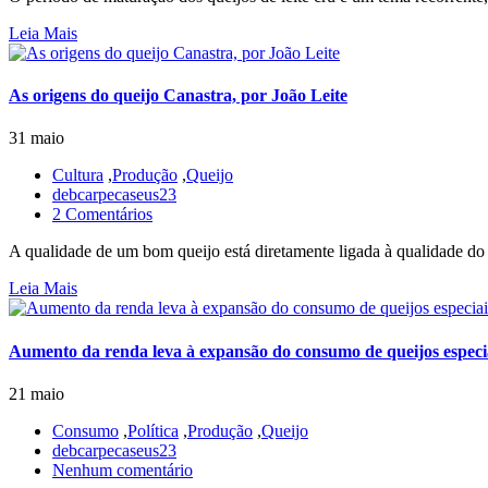
Leia Mais
As origens do queijo Canastra, por João Leite
31 maio
Cultura
,
Produção
,
Queijo
debcarpecaseus23
2 Comentários
A qualidade de um bom queijo está diretamente ligada à qualidade do 
Leia Mais
Aumento da renda leva à expansão do consumo de queijos especia
21 maio
Consumo
,
Política
,
Produção
,
Queijo
debcarpecaseus23
Nenhum comentário