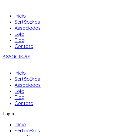
Início
SertãoBras
Associados
Loja
Blog
Contato
ASSOCIE-SE
Início
SertãoBras
Associados
Loja
Blog
Contato
Login
Início
SertãoBras