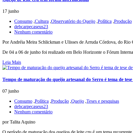
17 junho
Consumo
,
Cultura
,
Observatório do Queijo
,
Política
,
Produção
debcarpecaseus23
Nenhum comentário
Por Andréia Meira Schlickman e Ulisses de Arruda Córdova, do Rio 
De 04 a 06 de junho foi realizado em Belo Horizonte o Fórum Internac
Leia Mais
Tempo de maturação do queijo artesanal do Serro é tema de tese
07 junho
Consumo
,
Política
,
Produção
,
Queijo
,
Teses e pesquisas
debcarpecaseus23
Nenhum comentário
por Talita Aquino
O período de maturação dos queijos de leite cru é um tema recorrente,