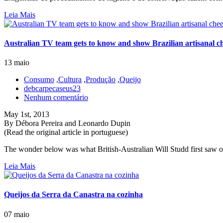
Leia Mais
Australian TV team gets to know and show Brazilian artisanal c
13 maio
Consumo
,
Cultura
,
Produção
,
Queijo
debcarpecaseus23
Nenhum comentário
May 1st, 2013
By Débora Pereira and Leonardo Dupin
(Read the original article in portuguese)
The wonder below was what British-Australian Will Studd first saw of 
Leia Mais
Queijos da Serra da Canastra na cozinha
07 maio