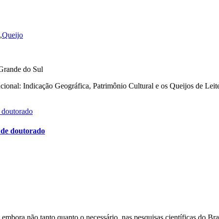
,
Queijo
Grande do Sul
ional: Indicação Geográfica, Patrimônio Cultural e os Queijos de Leit
 de doutorado
 embora não tanto quanto o necessário, nas pesquisas científicas do Br