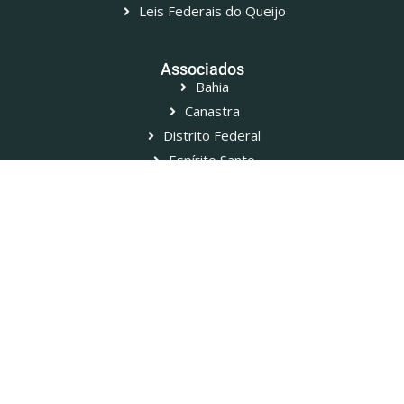
Leis Federais do Queijo
Associados
Bahia
Canastra
Distrito Federal
Espírito Santo
Goiânia
Mato Grosso do Sul
Minas Gerais
Pará
Paraíba
Paraná
Rio de Janeiro
Rio Grande do Norte
São Paulo
Ver todos os Associados