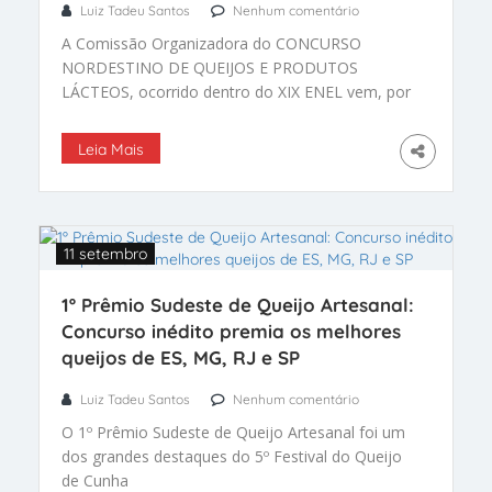
Luiz Tadeu Santos
Nenhum comentário
A Comissão Organizadora do CONCURSO
NORDESTINO DE QUEIJOS E PRODUTOS
LÁCTEOS, ocorrido dentro do XIX ENEL vem, por
meio desta, expressar publicamente sua
profunda consternação e pesar pelo ocorrido
Leia Mais
durante o evento.
11 setembro
1º Prêmio Sudeste de Queijo Artesanal:
Concurso inédito premia os melhores
queijos de ES, MG, RJ e SP
Luiz Tadeu Santos
Nenhum comentário
O 1º Prêmio Sudeste de Queijo Artesanal foi um
dos grandes destaques do 5º Festival do Queijo
de Cunha