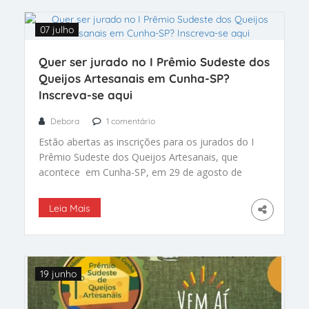
07 julho
Quer ser jurado no I Prêmio Sudeste dos
Queijos Artesanais em Cunha-SP?
Inscreva-se aqui
Debora
1 comentário
Estão abertas as inscrições para os jurados do I
Prêmio Sudeste dos Queijos Artesanais, que
acontece em Cunha-SP, em 29 de agosto de
2025 no no Ginásio de Esportes do Parque Lava-
Pés, de 7h30 às 13h, dentro do 5º Festival do
Leia Mais
Queijo de Cunha. “É um evento voltado a
fortalecer a cadeia do queijo artesanal […]
19 junho