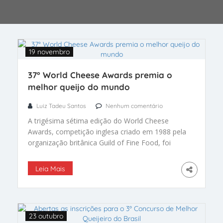
19 novembro
37° World Cheese Awards premia o
melhor queijo do mundo
Luiz Tadeu Santos
Nenhum comentário
A trigésima sétima edição do World Cheese
Awards, competição inglesa criado em 1988 pela
organização britânica Guild of Fine Food, foi
realizada em Berne, na Suiça – pela primeira vez.
Leia Mais
23 outubro