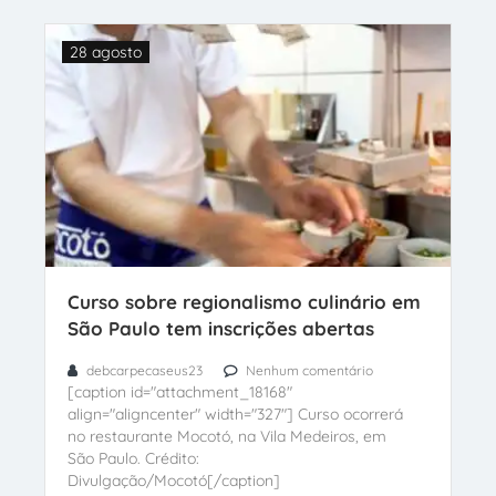
28 agosto
Curso sobre regionalismo culinário em
São Paulo tem inscrições abertas
debcarpecaseus23
Nenhum comentário
[caption id="attachment_18168"
align="aligncenter" width="327"] Curso ocorrerá
no restaurante Mocotó, na Vila Medeiros, em
São Paulo. Crédito:
Divulgação/Mocotó[/caption]