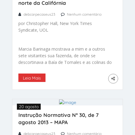
norte da Califórnia
debcarpecaseus23
Nenhum comentário
por Christopher Hall, New York Times
Syndicate, UOL
Marcia Barinaga mostrava a mim e a outros
sete visitantes sua fazenda, de onde se
descortinava a Baía de Tomales e as colinas do
Point Reyes National Seashore, no condado de
Marin, ao norte de San Francisco.
Leia Mais
20 agosto
Instrução Normativa Nº 30, de 7
agosto 2013 – MAPA
debcarpecaseus23
Nenhum comentário