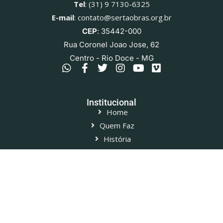
Tel
: (31) 9 7130-6325
E-mail
: contato@sertaobras.org.br
CEP
: 35442-000
Rua Coronel Joao Jose, 62
Centro - Rio Doce - MG
Institucional
Home
Quem Faz
História
Proposta
Produtos
Queijos
Ver todos os Associados
Termos e Políticas
Termos de Uso
Leis Federais do Queijo