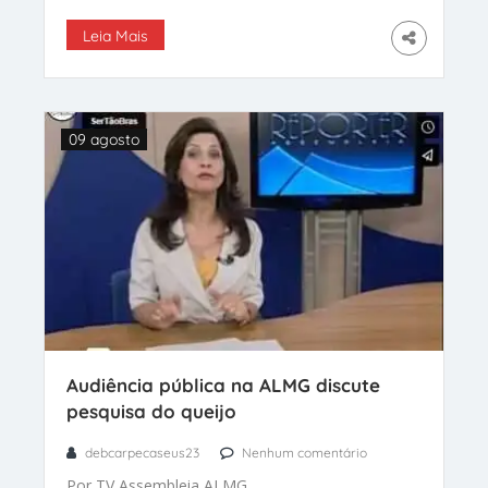
”Independência” do queijo de leite cru: “assim
como o colesterol, existem os bons e
Leia Mais
09 agosto
Audiência pública na ALMG discute
pesquisa do queijo
debcarpecaseus23
Nenhum comentário
Por TV Assembleia ALMG