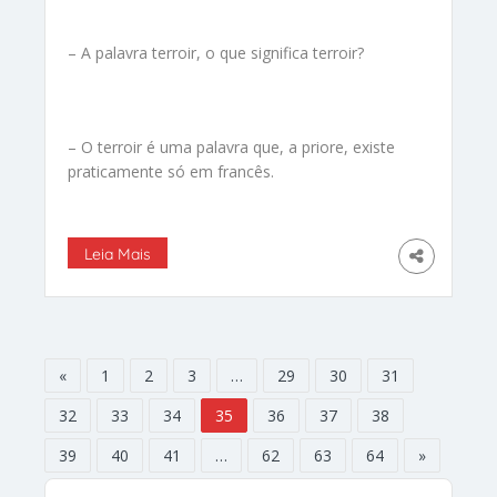
– A palavra terroir, o que significa terroir?
– O terroir é uma palavra que, a priore, existe
praticamente só em francês.
Leia Mais
«
1
2
3
…
29
30
31
32
33
34
35
36
37
38
39
40
41
…
62
63
64
»