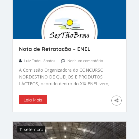
Nota de Retratação – ENEL
Luiz Tadeu Santos
Nenhum comentário
A Comissão Organizadora do CONCURSO
NORDESTINO DE QUEIJOS E PRODUTOS
LÁCTEOS, ocorrido dentro do XIX ENEL vem,
por meio desta, expressar publicamente sua
profunda consternação e pesar pelo ocorrido
Leia Mais
durante o evento.
11 setembro