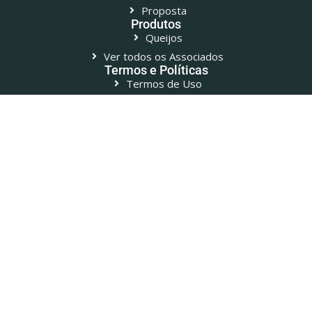
Proposta
Produtos
Queijos
Ver todos os Associados
Termos e Políticas
Termos de Uso
Leis Federais do Queijo
Associados
Bahia
Canastra
Distrito Federal
Espírito Santo
Goiânia
Mato Grosso do Sul
Minas Gerais
Pará
Paraíba