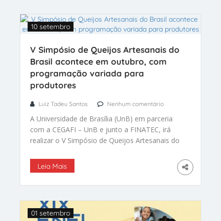
10 setembro
V Simpósio de Queijos Artesanais do
Brasil acontece em outubro, com
programação variada para
produtores
Luiz Tadeu Santos
Nenhum comentário
A Universidade de Brasília (UnB) em parceria
com a CEGAFI – UnB e junto a FINATEC, irá
realizar o V Simpósio de Queijos Artesanais do
Brasil, que acontece de 14 a 17 de outubro de
2025, em Brasília/DF. Que conta com
Leia Mais
programação variada para os produtores
01 setembro