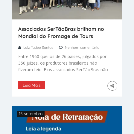
Associados SerTãoBras brilham no
Mondial do Fromage de Tours
Luiz Tadeu Santos
Nenhum comentário
Entre 1960 queijos de 26 países, julgados por
350 juízes, os produtores brasileiros não
fizeram feio. E os associados SerTãoBras não
ficaram para trás
Leia Mais
15 setembro