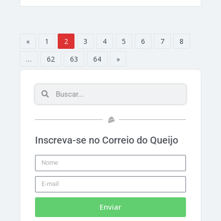
«
1
2
3
4
5
6
7
8
…
62
63
64
»
Inscreva-se no Correio do Queijo
Enviar