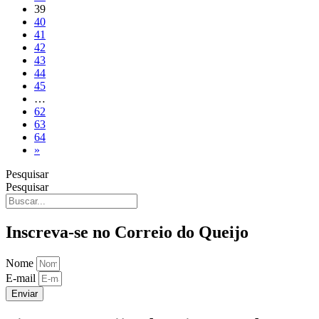
39
40
41
42
43
44
45
…
62
63
64
»
Pesquisar
Pesquisar
Inscreva-se no Correio do Queijo
Nome
E-mail
Enviar