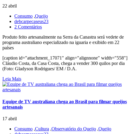
22 abril
Consumo
,
Queijo
debcarpecaseus23
2 Comentários
Produto feito artesanalmente na Serra da Canastra será vedete de
programa australiano especializado na iguaria e exibido em 22
países
[caption id="attachment_17071" align="alignnone" width="558"]
Cláudio Costa, da Casa Costa, chega a vender 300 quilos por dia
(Foto: Gladyson Rodrigues/ EM / D.A.
Leia Mais
Equipe de TV australiana chega ao Brasil para filmar queijos
artesanais
17 abril
Consumo
,
Cultura
,
Observatório do Queijo
,
Queijo