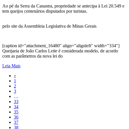
Ao pé da Serra da Canastra, propriedade se antecipa à Lei 20.549 e
tem queijos centenários disputados por turistas.
pelo site da Assembleia Legislativa de Minas Gerais
[caption id="attachment_16480" align="alignleft" width="334"]
Queijaria de João Carlos Leite é considerada modelo, de acordo
com as parâmetros da nova lei do
Leia Mais
«
1
2
3
…
33
34
35
36
37
38