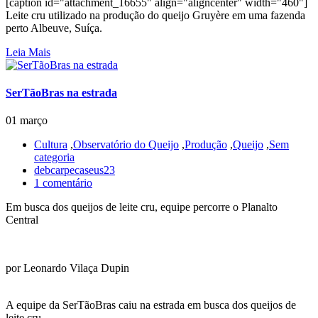
[caption id="attachment_16655" align="aligncenter" width="460"]
Leite cru utilizado na produção do queijo Gruyère em uma fazenda
perto Albeuve, Suíça.
Leia Mais
SerTãoBras na estrada
01 março
Cultura
,
Observatório do Queijo
,
Produção
,
Queijo
,
Sem
categoria
debcarpecaseus23
1 comentário
Em busca dos queijos de leite cru, equipe percorre o Planalto
Central
por Leonardo Vilaça Dupin
A equipe da SerTãoBras caiu na estrada em busca dos queijos de
leite cru.