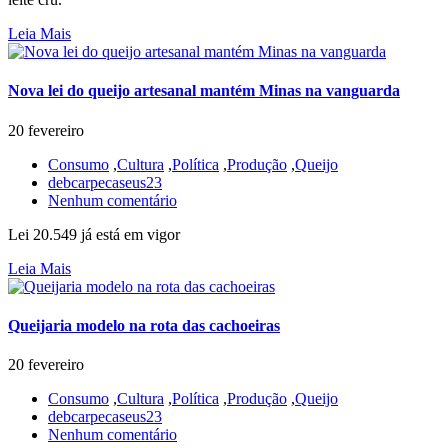
Leia Mais
Nova lei do queijo artesanal mantém Minas na vanguarda
20 fevereiro
Consumo
,
Cultura
,
Política
,
Produção
,
Queijo
debcarpecaseus23
Nenhum comentário
Lei 20.549 já está em vigor
Leia Mais
Queijaria modelo na rota das cachoeiras
20 fevereiro
Consumo
,
Cultura
,
Política
,
Produção
,
Queijo
debcarpecaseus23
Nenhum comentário