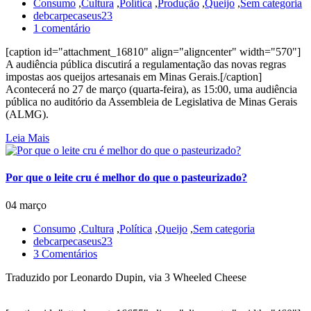
Consumo
,
Cultura
,
Política
,
Produção
,
Queijo
,
Sem categoria
debcarpecaseus23
1 comentário
[caption id="attachment_16810" align="aligncenter" width="570"]
A audiência pública discutirá a regulamentação das novas regras
impostas aos queijos artesanais em Minas Gerais.[/caption]
Acontecerá no 27 de março (quarta-feira), as 15:00, uma audiência
pública no auditório da Assembleia de Legislativa de Minas Gerais
(ALMG).
Leia Mais
Por que o leite cru é melhor do que o pasteurizado?
04 março
Consumo
,
Cultura
,
Política
,
Queijo
,
Sem categoria
debcarpecaseus23
3 Comentários
Traduzido por Leonardo Dupin, via 3 Wheeled Cheese