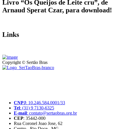
Livro “Os Queijos de Leite cru”, de
Arnaud Sperat Czar, para download!
Links
Copyright © Sertão Bras
A SerTãoBras é uma sociedade civil sem fins lucrativos, mantida
por doações de pessoas físicas e jurídicas. Nosso site funciona como
um thinktank, ou seja, uma usina de ideias para as questões dos
pequenos produtores rurais brasileiros.
CNPJ
: 10.246.584.0001/33
Tel
: (31) 9 7130-6325
E-mail
: contato@sertaobras.org.br
CEP
: 35442-000
Rua Coronel Joao Jose, 62
Centro - Rio Doce - MG