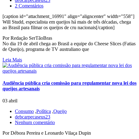
debcarpecaseus23
2 Comentários
[caption id="attachment_16991" align="aligncenter" width="558"]
Will Studd, especialista em queijos há mais de três décadas, chega
ao Brasil para filmar os queijos de cru nacionais[/caption]
Por Redação SerTãoBras
No dia 19 de abril chega ao Brasil a equipe do Cheese Slices (Fatias
de Queijo), programa de TV australiano que
Leia Mais
Audiência pública cria comissão para regulamentar nova lei dos
queijos artesanais
03 abril
Consumo
,
Política
,
Queijo
debcarpecaseus23
Nenhum comentário
Por Débora Pereira e Leonardo Vilaça Dupin