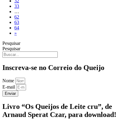
32
33
…
62
63
64
»
Pesquisar
Pesquisar
Inscreva-se no Correio do Queijo
Nome
E-mail
Enviar
Livro “Os Queijos de Leite cru”, de
Arnaud Sperat Czar, para download!