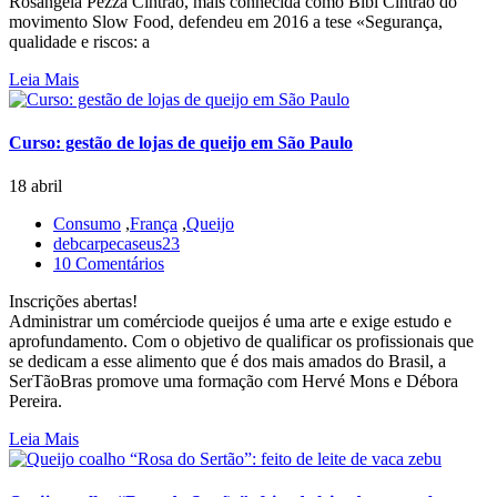
Rosângela Pezza Cintrão, mais conhecida como Bibi Cintrão do
movimento Slow Food, defendeu em 2016 a tese «Segurança,
qualidade e riscos: a
Leia Mais
Curso: gestão de lojas de queijo em São Paulo
18 abril
Consumo
,
França
,
Queijo
debcarpecaseus23
10 Comentários
Inscrições abertas!
Administrar um comérciode queijos é uma arte e exige estudo e
aprofundamento. Com o objetivo de qualificar os profissionais que
se dedicam a esse alimento que é dos mais amados do Brasil, a
SerTãoBras promove uma formação com Hervé Mons e Débora
Pereira.
Leia Mais