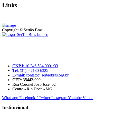
Links
Copyright © Sertão Bras
A SerTãoBras é uma sociedade civil sem fins lucrativos, mantida
por doações de pessoas físicas e jurídicas. Nosso site funciona como
um thinktank, ou seja, uma usina de ideias para as questões dos
pequenos produtores rurais brasileiros.
CNPJ
: 10.246.584.0001/33
Tel
: (31) 9 7130-6325
E-mail
: contato@sertaobras.org.br
CEP
: 35442-000
Rua Coronel Joao Jose, 62
Centro - Rio Doce - MG
Whatsapp
Facebook-f
Twitter
Instagram
Youtube
Vimeo
Institucional