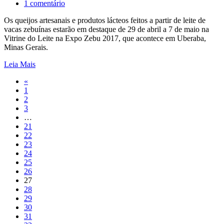
1 comentário
Os queijos artesanais e produtos lácteos feitos a partir de leite de
vacas zebuínas estarão em destaque de 29 de abril a 7 de maio na
Vitrine do Leite na Expo Zebu 2017, que acontece em Uberaba,
Minas Gerais.
Leia Mais
«
1
2
3
…
21
22
23
24
25
26
27
28
29
30
31