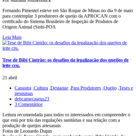
Por Mariana Humenhuck
Fernando Pimentel esteve em São Roque de Minas no dia 9 de maio
para contemplar 3 produtores de queijo da APROCAN com o
certificado do Sistema Brasileiro de Inspeção de Produtos de
Origem Animal (Sisbi-POA
Leia Mais
Tese de Bibi Cintrão: os desafios da legalização dos queijos de
leite cru.
21 abril
Canastra
,
Cultura
,
Destaque
,
Para Produtores
,
Queijo
,
Teses e
pesquisas
debcarpecaseus23
3 Comentários
Leitura recomendada para todos os interessados em compreender o
que está por trás das regulações sanitárias e sua relação com a
produção de queijos artesanais
Fotos de Leonardo Dupin