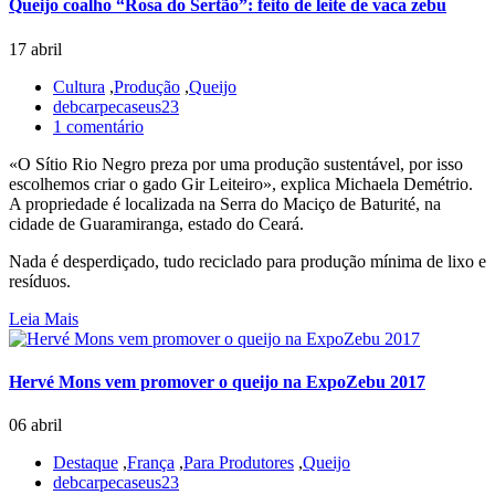
Queijo coalho “Rosa do Sertão”: feito de leite de vaca zebu
17 abril
Cultura
,
Produção
,
Queijo
debcarpecaseus23
1 comentário
«O Sítio Rio Negro preza por uma produção sustentável, por isso
escolhemos criar o gado Gir Leiteiro», explica Michaela Demétrio.
A propriedade é localizada na Serra do Maciço de Baturité, na
cidade de Guaramiranga, estado do Ceará.
Nada é desperdiçado, tudo reciclado para produção mínima de lixo e
resíduos.
Leia Mais
Hervé Mons vem promover o queijo na ExpoZebu 2017
06 abril
Destaque
,
França
,
Para Produtores
,
Queijo
debcarpecaseus23