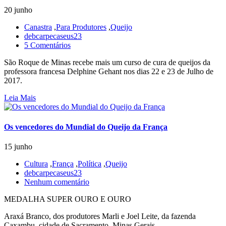
20 junho
Canastra
,
Para Produtores
,
Queijo
debcarpecaseus23
5 Comentários
São Roque de Minas recebe mais um curso de cura de queijos da
professora francesa Delphine Gehant nos dias 22 e 23 de Julho de
2017.
Leia Mais
Os vencedores do Mundial do Queijo da França
15 junho
Cultura
,
França
,
Política
,
Queijo
debcarpecaseus23
Nenhum comentário
MEDALHA SUPER OURO E OURO
Araxá Branco, dos produtores Marli e Joel Leite, da fazenda
Caxambu, cidade de Sacramento, Minas Gerais.