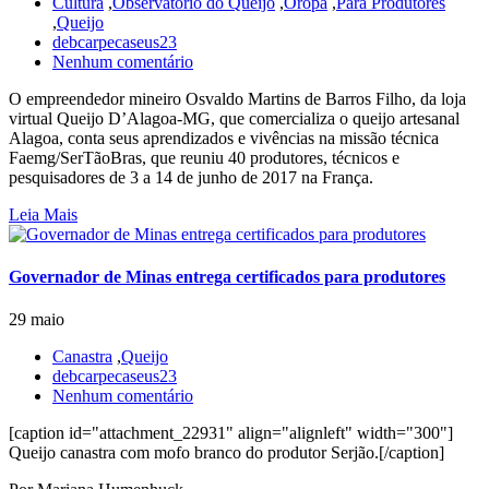
Cultura
,
Observatório do Queijo
,
Oropa
,
Para Produtores
,
Queijo
debcarpecaseus23
Nenhum comentário
O empreendedor mineiro Osvaldo Martins de Barros Filho, da loja
virtual Queijo D’Alagoa-MG, que comercializa o queijo artesanal
Alagoa, conta seus aprendizados e vivências na missão técnica
Faemg/SerTãoBras, que reuniu 40 produtores, técnicos e
pesquisadores de 3 a 14 de junho de 2017 na França.
Leia Mais
Governador de Minas entrega certificados para produtores
29 maio
Canastra
,
Queijo
debcarpecaseus23
Nenhum comentário
[caption id="attachment_22931" align="alignleft" width="300"]
Queijo canastra com mofo branco do produtor Serjão.[/caption]